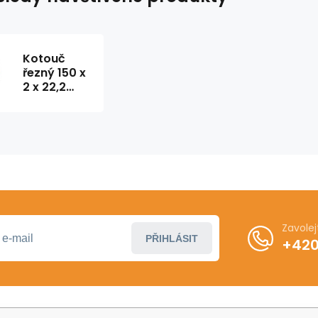
Kotouč
řezný 150 x
2 x 22,2
ocel
Zavole
PŘIHLÁSIT
+420