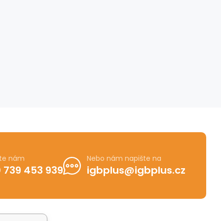
jte nám
Nebo nám napište na
 739 453 939
igbplus@igbplus.cz