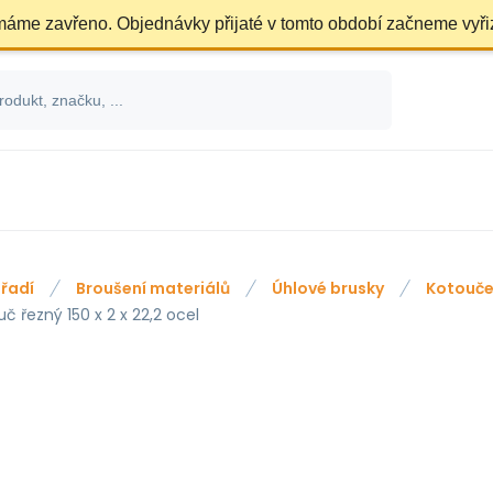
 máme zavřeno. Objednávky přijaté v tomto období začneme vyři
řadí
Broušení materiálů
Úhlové brusky
Kotouče
č řezný 150 x 2 x 22,2 ocel