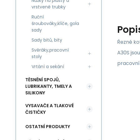
Nůžky na plasty a
vrstvené trubky
Ruční
šroubováky,klíče, gola
Popi
sady
Sady bitů, bity
Řezné ko
Svěráky,pracovní
A30S jsou
stoly
pracovní
Vrtání a sekání
TĚSNĚNÍ SPOJŮ,
LUBRIKANTY, TMELY A
SILIKONY
VYSAVAČE A TLAKOVÉ
ČISTIČKY
OSTATNÍ PRODUKTY