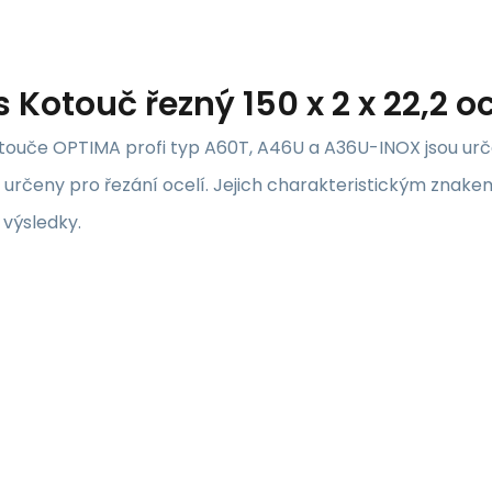
s
Kotouč řezný 150 x 2 x 22,2 o
touče OPTIMA profi typ A60T, A46U a A36U-INOX jsou urče
 určeny pro řezání ocelí. Jejich charakteristickým znake
 výsledky.