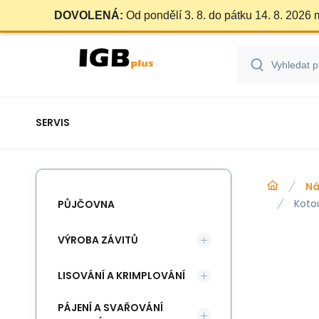
DOVOLENÁ:
Od pondělí 3. 8. do pátku 14. 8. 2026
SERVIS
Ná
Kotou
PŮJČOVNA
VÝROBA ZÁVITŮ
LISOVÁNÍ A KRIMPLOVÁNÍ
PÁJENÍ A SVAŘOVÁNÍ