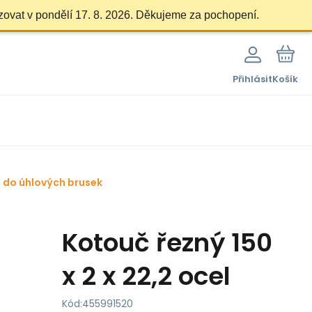
zovat v pondělí 17. 8. 2026. Děkujeme za pochopení.
Přihlásit
Košík
 do úhlových brusek
Kotouč řezný 150
x 2 x 22,2 ocel
Kód:
455991520