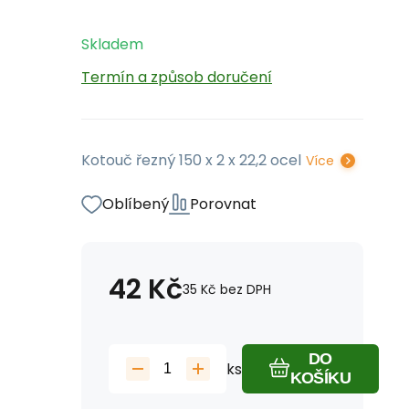
Skladem
Termín a způsob doručení
Kotouč řezný 150 x 2 x 22,2 ocel
Více
Oblíbený
Porovnat
42
Kč
35
Kč
bez DPH
DO
ks
KOŠÍKU