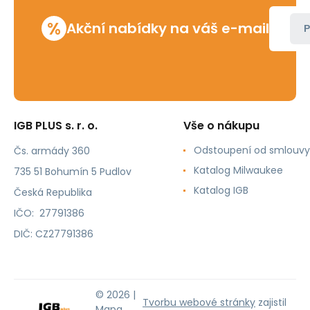
%
Akční nabídky na váš e-mail
P
IGB PLUS s. r. o.
Vše o nákupu
Odstoupení od smlouvy
Čs. armády 360
Katalog Milwaukee
735 51 Bohumín 5 Pudlov
Katalog IGB
Česká Republika
IČO: 27791386
DIČ: CZ27791386
© 2026 |
Tvorbu webové stránky
zajistil
Mapa