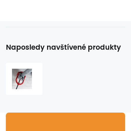
Naposledy navštívené produkty
Řezák
třmenový
model
466-
S
4"-6"
Ridgid