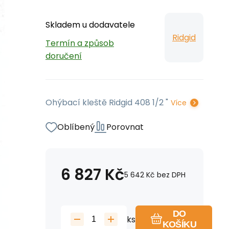
Skladem u dodavatele
Ridgid
Termín a způsob
doručení
Ohýbací kleště Ridgid 408 1/2 "
Více
Oblíbený
Porovnat
6 827
Kč
5 642
Kč
bez DPH
DO
ks
KOŠÍKU