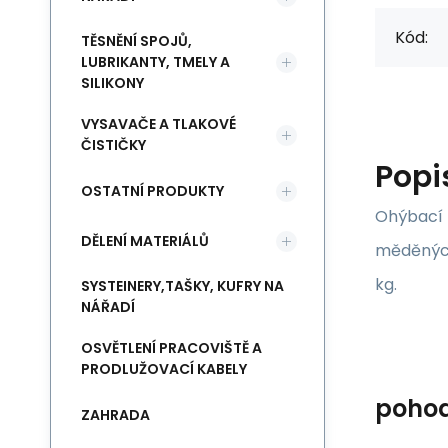
Kód:
TĚSNĚNÍ SPOJŮ,
LUBRIKANTY, TMELY A
SILIKONY
VYSAVAČE A TLAKOVÉ
ČISTIČKY
Popi
OSTATNÍ PRODUKTY
Ohýbací k
DĚLENÍ MATERIÁLŮ
měděných
kg.
SYSTEINERY,TAŠKY, KUFRY NA
NÁŘADÍ
OSVĚTLENÍ PRACOVIŠTĚ A
PRODLUŽOVACÍ KABELY
poho
ZAHRADA