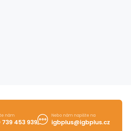
jte nám
Nebo nám napište na
 739 453 939
igbplus@igbplus.cz