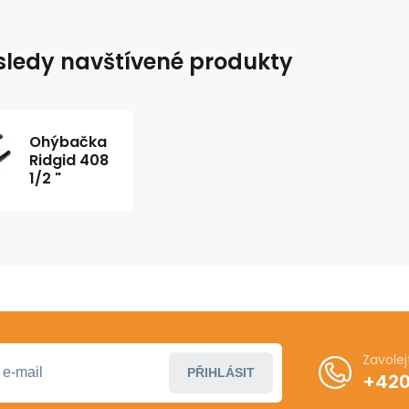
ledy navštívené produkty
Ohýbačka
Ridgid 408
1/2 "
Zavole
PŘIHLÁSIT
+420