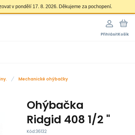
zovat v pondělí 17. 8. 2026. Děkujeme za pochopení.
Přihlásit
Košík
ny.
Mechanické ohýbačky
Ohýbačka
Ridgid 408 1/2 "
Kód:
36132