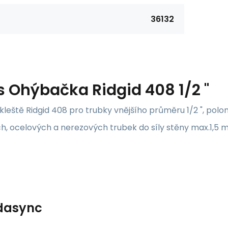
36132
s
Ohýbačka Ridgid 408 1/2 "
leště Ridgid 408 pro trubky vnějšího průměru 1/2 ", polo
, ocelových a nerezových trubek do síly stěny max.1,5 
dasync