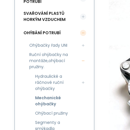
POTRUBÍ
SVAŘOVÁNÍ PLASTŮ
HORKÝM VZDUCHEM
OHÝBÁNÍ POTRUBÍ
Ohýbačky řady UNI
Ruční ohýbačky na
montáže,ohýbací
pružiny.
Hydraulické a
ráčnové ruční
ohýbačky
Mechanické
ohýbačky
Ohýbací pružiny
Segmenty a
smýkadla