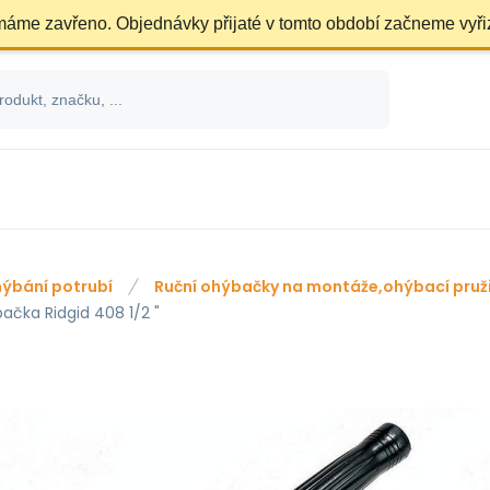
 máme zavřeno. Objednávky přijaté v tomto období začneme vyři
ýbání potrubí
Ruční ohýbačky na montáže,ohýbací pruži
ačka Ridgid 408 1/2 "