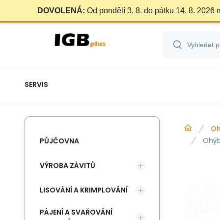
DOVOLENÁ:
Od pondělí 3. 8. do pátku 14. 8. 2026
SERVIS
Oh
Ohýb
PŮJČOVNA
VÝROBA ZÁVITŮ
LISOVÁNÍ A KRIMPLOVÁNÍ
PÁJENÍ A SVAŘOVÁNÍ