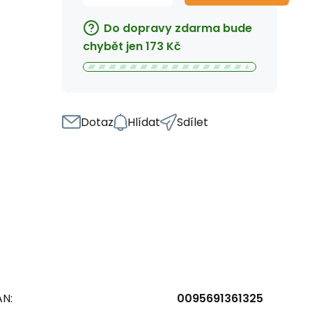
Do dopravy zdarma bude
chybět jen
173
Kč
Dotaz
Hlídat
Sdílet
AN:
0095691361325