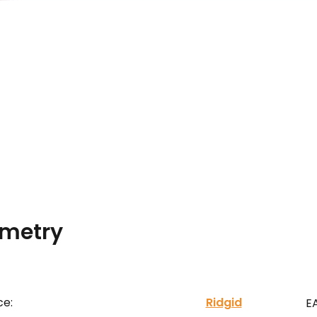
metry
ce:
Ridgid
E