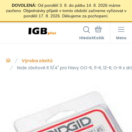
DOVOLENÁ:
Od pondělí 3. 8. do pátku 14. 8. 2026 máme
zavřeno. Objednávky přijaté v tomto období začneme vyřizovat v
pondělí 17. 8. 2026. Děkujeme za pochopení.
Hledat
Menu
Výroba závitů
Nože závitové R 11/4" pro hlavy OO-R, 11-R, 12-R, O-R s d