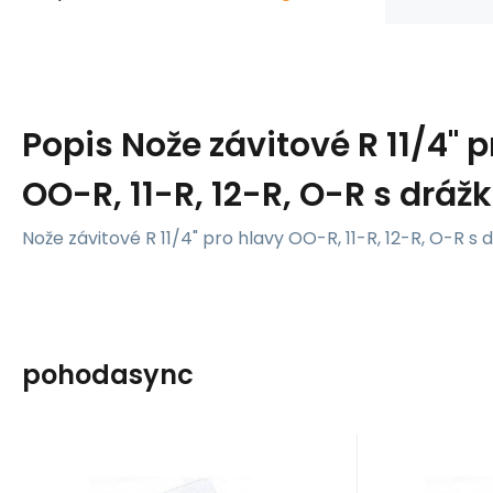
Popis
Nože závitové R 11/4" 
OO-R, 11-R, 12-R, O-R s dráž
Nože závitové R 11/4" pro hlavy OO-R, 11-R, 12-R, O-R s 
pohodasync
Kód:
45863
Skladem u dodavatele
Ridgid
Ridgid