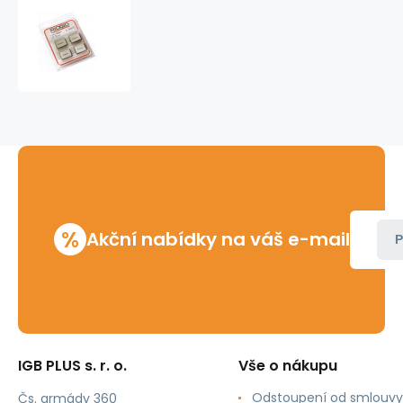
Nože
závitové
1
1/2"
Ridgid
%
Akční nabídky na váš e-mail
P
IGB PLUS s. r. o.
Vše o nákupu
Odstoupení od smlouvy
Čs. armády 360