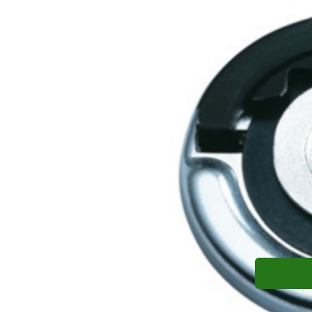
Matice
Matice FIXTEC M14 Milwaukee