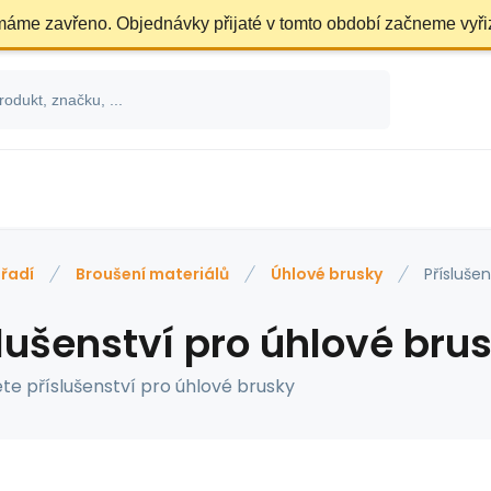
 máme zavřeno. Objednávky přijaté v tomto období začneme vyři
řadí
Broušení materiálů
Úhlové brusky
Přísluše
lušenství pro úhlové bru
te příslušenství pro úhlové brusky