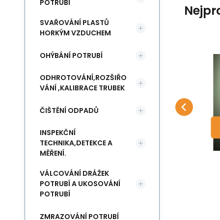
POTRUBÍ
Nejpr
SVAŘOVÁNÍ PLASTŮ
HORKÝM VZDUCHEM
OHÝBÁNÍ POTRUBÍ
EAN:
Kód:
4002395313105
4932345628
Skladem
Milwaukee
Mi
162
Kč
Matice příruby M14
U
ODHROTOVÁNÍ,ROZŠIŘO
115 - 150 mm
Matice brusky M14 115 - 150
Uh
Oblíbený
Porovnat
Milwaukee
VÁNÍ ,KALIBRACE TRUBEK
DO KOŠÍKU
mm Milwaukee
Mi
ČIŠTĚNÍ ODPADŮ
INSPEKČNÍ
TECHNIKA,DETEKCE A
MĚŘENÍ.
VÁLCOVÁNÍ DRÁŽEK
POTRUBÍ A UKOSOVÁNÍ
POTRUBÍ
ZMRAZOVÁNÍ POTRUBÍ