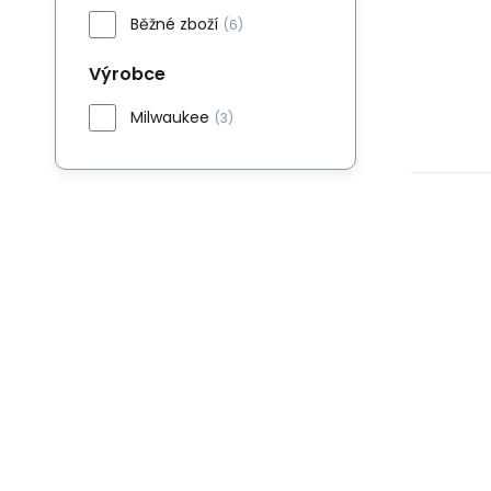
Běžné zboží
(6)
Výrobce
Milwaukee
(3)