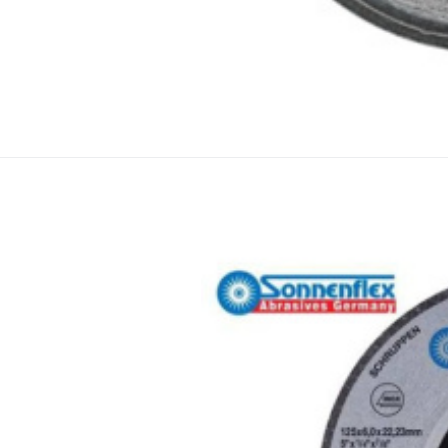
Kotouč brusný 115x6 AS 24 P BF Silve