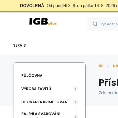
DOVOLENÁ:
Od pondělí 3. 8. do pátku 14. 8. 2026
SERVIS
Ná
PŮJČOVNA
Přís
VÝROBA ZÁVITŮ
Zde najde
LISOVÁNÍ A KRIMPLOVÁNÍ
PÁJENÍ A SVAŘOVÁNÍ