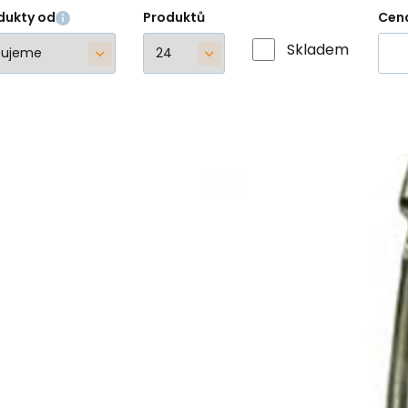
dukty od
Produktů
Cen
Skladem
Uhlíky sada M
Uhlíky sada Milwauke AG 17-150 br