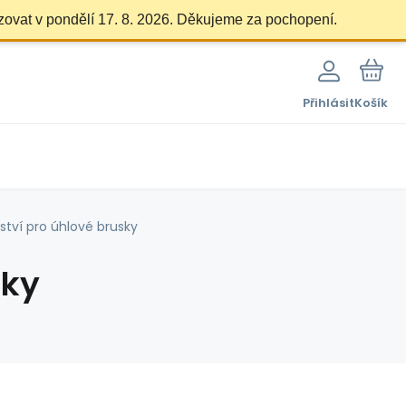
zovat v pondělí 17. 8. 2026. Děkujeme za pochopení.
Přihlásit
Košík
nství pro úhlové brusky
sky