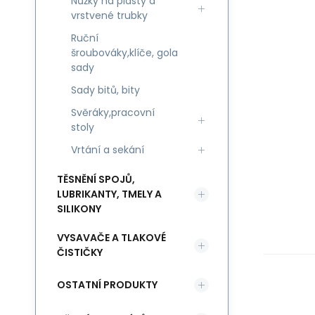
Nůžky na plasty a
vrstvené trubky
Ruční
šroubováky,klíče, gola
sady
Sady bitů, bity
Svěráky,pracovní
stoly
Vrtání a sekání
TĚSNĚNÍ SPOJŮ,
LUBRIKANTY, TMELY A
SILIKONY
VYSAVAČE A TLAKOVÉ
ČISTIČKY
OSTATNÍ PRODUKTY