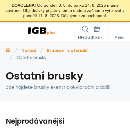
DOVOLENÁ:
Od pondělí 3. 8. do pátku 14. 8. 2026 máme
zavřeno. Objednávky přijaté v tomto období začneme vyřizovat v
pondělí 17. 8. 2026. Děkujeme za pochopení.
Hledat
Menu
Nářadí
Broušení materiálů
Ostatní brusky
Ostatní brusky
Zde najdete brusky exentrické,vibrační a další
Nejprodávanější