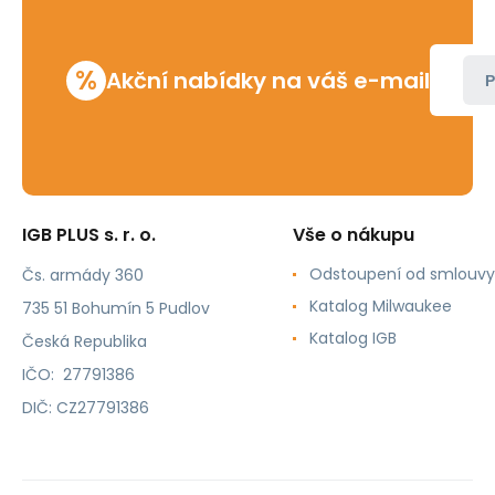
%
Akční nabídky na váš e-mail
P
IGB PLUS s. r. o.
Vše o nákupu
Odstoupení od smlouvy
Čs. armády 360
Katalog Milwaukee
735 51 Bohumín 5 Pudlov
Katalog IGB
Česká Republika
IČO: 27791386
DIČ: CZ27791386