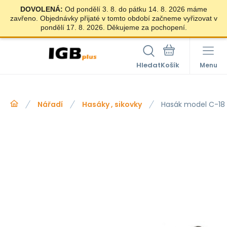
DOVOLENÁ:
Od pondělí 3. 8. do pátku 14. 8. 2026 máme
zavřeno. Objednávky přijaté v tomto období začneme vyřizovat v
pondělí 17. 8. 2026. Děkujeme za pochopení.
Hledat
Menu
Nářadí
Hasáky , sikovky
Hasák model C-18 ř