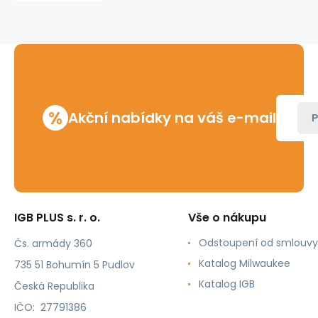
řetězový
2
1/2"
Ridgid
%
Akční nabídky na váš e-mail
P
IGB PLUS s. r. o.
Vše o nákupu
Odstoupení od smlouvy
Čs. armády 360
Katalog Milwaukee
735 51 Bohumín 5 Pudlov
Katalog IGB
Česká Republika
IČO: 27791386