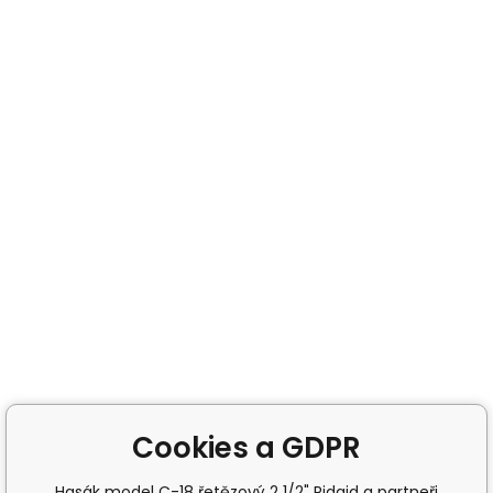
Cookies a GDPR
Hasák model C-18 řetězový 2 1/2" Ridgid a partneři