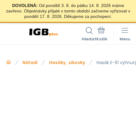
DOVOLENÁ:
Od pondělí 3. 8. do pátku 14. 8. 2026 máme
zavřeno. Objednávky přijaté v tomto období začneme vyřizovat v
pondělí 17. 8. 2026. Děkujeme za pochopení.
Hledat
Menu
Nářadí
Hasáky , sikovky
Hasák E-10 vyhnutý