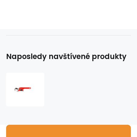
Naposledy navštívené produkty
Hasák
E-
10
vyhnutý
RIDGID
1
1/2"