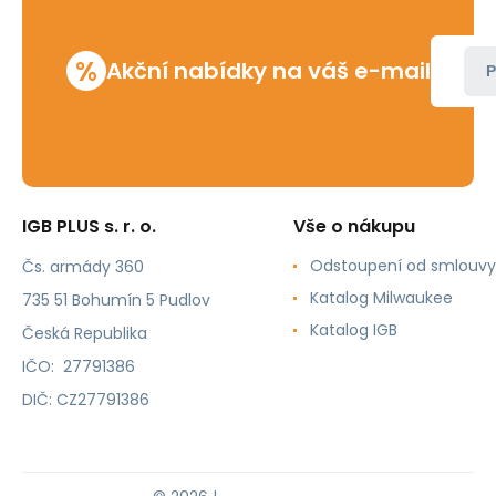
%
Akční nabídky na váš e-mail
P
IGB PLUS s. r. o.
Vše o nákupu
Odstoupení od smlouvy
Čs. armády 360
Katalog Milwaukee
735 51 Bohumín 5 Pudlov
Katalog IGB
Česká Republika
IČO: 27791386
DIČ: CZ27791386