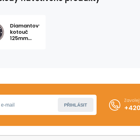
Diamantový
kotouč
125mm
DUT 125
Milwaukee
Zavole
PŘIHLÁSIT
+420