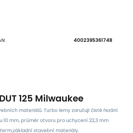
AN:
4002395361748
DUT 125 Milwaukee
vebních materiálů. Turbo lemy zaručují čisté řezání
tu 10 mm, průměr otvoru pro uchycení 22,3 mm
oterm,základní stavební materiály.