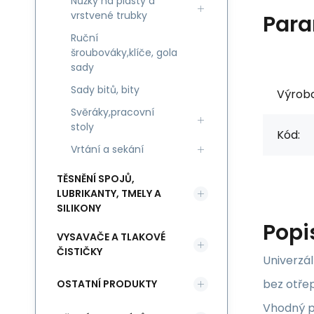
Nůžky na plasty a
vrstvené trubky
Para
Ruční
šroubováky,klíče, gola
sady
Sady bitů, bity
Výrob
Svěráky,pracovní
stoly
Kód:
Vrtání a sekání
TĚSNĚNÍ SPOJŮ,
LUBRIKANTY, TMELY A
SILIKONY
Popi
VYSAVAČE A TLAKOVÉ
ČISTIČKY
Univerzál
bez otře
OSTATNÍ PRODUKTY
Vhodný pr