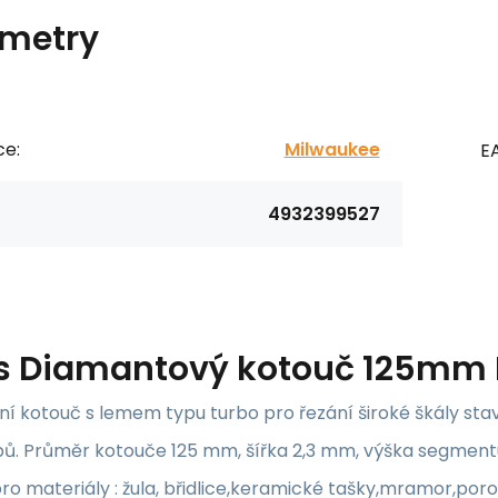
metry
ce:
Milwaukee
E
4932399527
s
Diamantový kotouč 125mm 
ní kotouč s lemem typu turbo pro řezání široké škály sta
pů. Průměr kotouče 125 mm, šířka 2,3 mm, výška segmen
o materiály : žula, břidlice,keramické tašky,mramor,por