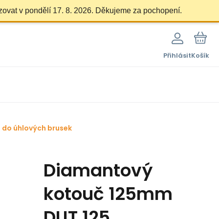
zovat v pondělí 17. 8. 2026. Děkujeme za pochopení.
Přihlásit
Košík
 do úhlových brusek
Diamantový
kotouč 125mm
DUT 125