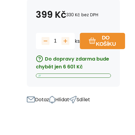
399
Kč
330
Kč
bez DPH
DO
ks
KOŠÍKU
Do dopravy zdarma bude
chybět jen
6 601
Kč
Dotaz
Hlídat
Sdílet