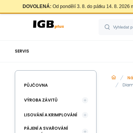
DOVOLENÁ:
Od pondělí 3. 8. do pátku 14. 8. 2026
SERVIS
Ná
Diam
PŮJČOVNA
VÝROBA ZÁVITŮ
LISOVÁNÍ A KRIMPLOVÁNÍ
PÁJENÍ A SVAŘOVÁNÍ