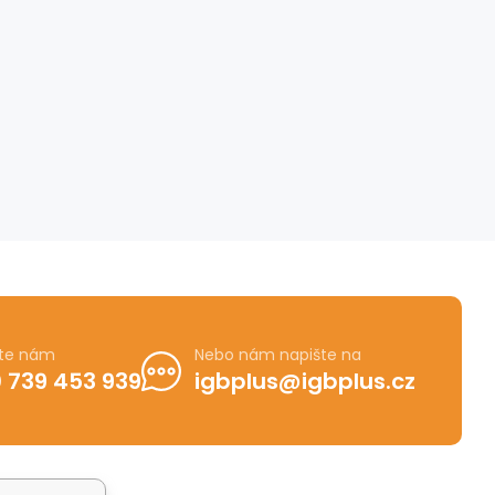
jte nám
Nebo nám napište na
 739 453 939
igbplus@igbplus.cz