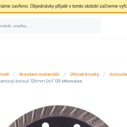
 máme zavřeno. Objednávky přijaté v tomto období začneme vyři
řadí
Broušení materiálů
Úhlové brusky
Kotouče
antový kotouč 125mm DUT 125 Milwaukee