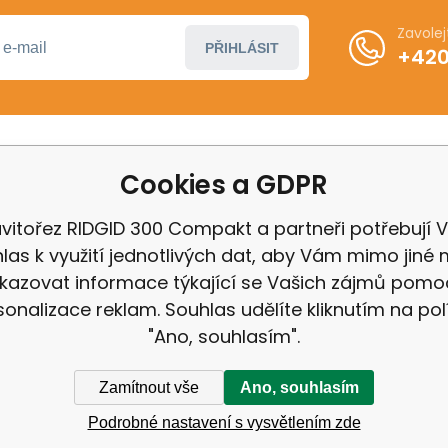
Zavole
PŘIHLÁSIT
+420
Cookies a GDPR
ákupu
Další informace
ení od smlouvy
Obchodní podmínky
vitořez RIDGID 300 Compakt a partneři potřebují 
 Milwaukee
Odstoupení od kupní 
las k využití jednotlivých dat, aby Vám mimo jiné 
 IGB
Reklamační řád
kazovat informace týkající se Vašich zájmů pomo
Zásady ochrany osobn
sonalizace reklam. Souhlas udělíte kliknutím na pol
"Ano, souhlasím".
Zamítnout vše
Ano, souhlasím
Podrobné nastavení s vysvětlením zde
ek