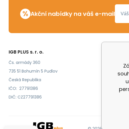
%
Akční nabídky na váš e-mail
IGB PLUS s. r. o.
Vše o n
Odstoup
Čs. armády 360
Zá
Katalog
735 51 Bohumín 5 Pudlov
souh
Katalog
Česká Republika
u
IČO: 27791386
per
DIČ: CZ27791386
© 2026 |
Mapa strán