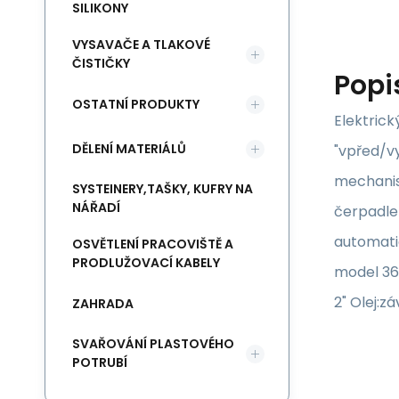
SILIKONY
VYSAVAČE A TLAKOVÉ
ČISTIČKY
Popi
OSTATNÍ PRODUKTY
Elektrick
DĚLENÍ MATERIÁLŮ
"vpřed/vy
mechanis
SYSTEINERY,TAŠKY, KUFRY NA
NÁŘADÍ
čerpadlem
automatic
OSVĚTLENÍ PRACOVIŠTĚ A
PRODLUŽOVACÍ KABELY
model 360
2" Olej:z
ZAHRADA
SVAŘOVÁNÍ PLASTOVÉHO
POTRUBÍ