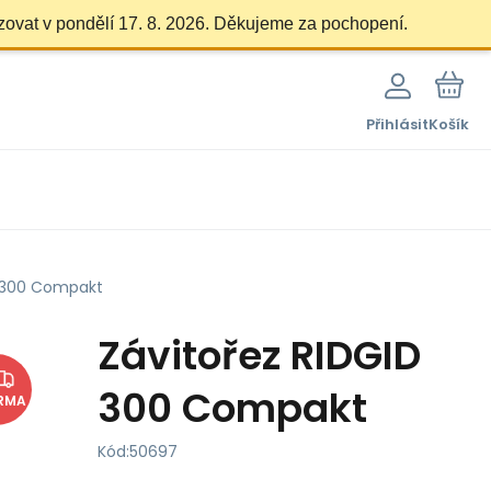
zovat v pondělí 17. 8. 2026. Děkujeme za pochopení.
Přihlásit
Košík
D 300 Compakt
Závitořez RIDGID
300 Compakt
RMA
Kód:
50697