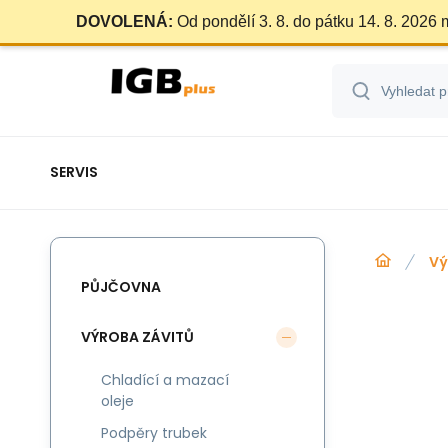
DOVOLENÁ:
Od pondělí 3. 8. do pátku 14. 8. 2026
SERVIS
Vý
PŮJČOVNA
VÝROBA ZÁVITŮ
Chladící a mazací
oleje
Podpěry trubek