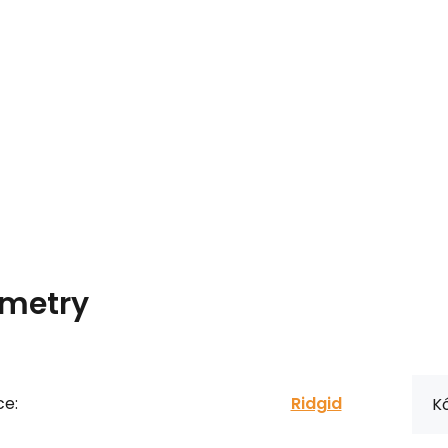
metry
ce:
Ridgid
Kó