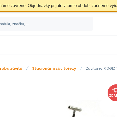
 máme zavřeno. Objednávky přijaté v tomto období začneme vyři
roba závitů
Stacionární závitořezy
Závitořez RIDGI
ZDA