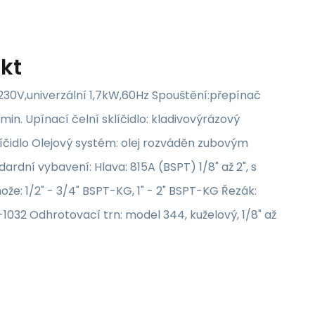
kt
: 230V,univerzální 1,7kW,60Hz Spouštění:přepínač
n. Upínací čelní sklíčidlo: kladivovýrázový
íčidlo Olejový systém: olej rozváděn zubovým
rdní vybavení: Hlava: 815A (BSPT) 1/8" až 2", s
e: 1/2" - 3/4" BSPT-KG, 1" - 2" BSPT-KG Řezák:
1032 Odhrotovací trn: model 344, kuželový, 1/8" až