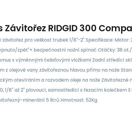
s
Závitořez RIDGID 300 Compa
ý závitořez pro velikost trubek 1/8"-2" Specifikace: Motor
pnuto/zpět"+ bezpečnostní nožní spínač Otáčky: 38 ot./mi
mus s výměnnými čelisťovými vložkami Zadní středící skl
 z olejové vany závitořeznou hlavou přímo na nože Standa
kým otevíráním a rozvodem oleje na nože Závitořezné nož
, 1/8" až 2" plovoucí, samostředící s řezacím kolečkem E-
ávitořezný-minerální 5 litrů Hmotnost: 52Kg