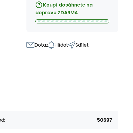
Koupí dosáhnete na
dopravu ZDARMA
Dotaz
Hlídat
Sdílet
d:
50697