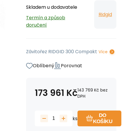
Skladem u dodavatele
Ridgid
Termín a způsob
doručení
Závitořez RIDGID 300 Compakt
Více
Oblíbený
Porovnat
173 961
Kč
143 769
Kč
bez
DPH
DO
ks
KOŠÍKU