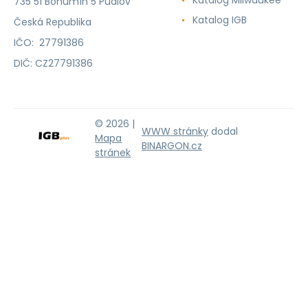
735 51 Bohumín 5 Pudlov
Katalog IGB
Česká Republika
IČO: 27791386
DIČ: CZ27791386
© 2026 |
WWW stránky
dodal
Mapa
BINARGON.cz
stránek