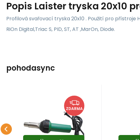
Popis
Laister tryska 20x10 pr
Profilová svařovací tryska 20x10 . Použití pro přístroje 
RiOn Digital,Triac S, PID, ST, AT ,MarOn, Diode.
pohodasync
Kód:
1600
Skladem
LESITE PLASTIC WELDING
LESITE PLA
7 502
Kč
Přístroj
Tr
ZDARMA
horkovzdušný LST
z
Přístroj horkovzdušný LST
Tryska 5 
1600 S
1600 S
Oblíbený
Porovnat