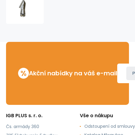
Laister
tryska
20x10
profil
%
Akční nabídky na váš e-mail
P
IGB PLUS s. r. o.
Vše o nákupu
Odstoupení od smlouvy
Čs. armády 360
Katalog Milwaukee