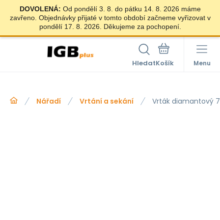
DOVOLENÁ:
Od pondělí 3. 8. do pátku 14. 8. 2026 máme
zavřeno. Objednávky přijaté v tomto období začneme vyřizovat v
pondělí 17. 8. 2026. Děkujeme za pochopení.
Hledat
Menu
Nářadí
Vrtání a sekání
Vrták diamantový