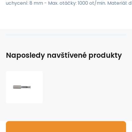
uchycení: 8 mm - Max. otáčky: 1000 ot/min. Materiál: dl
Naposledy navštívené produkty
Vrták
diamantový
7
mm
MILWAUKE