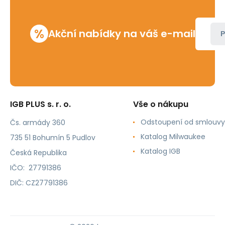
%
Akční nabídky na váš e-mail
P
IGB PLUS s. r. o.
Vše o nákupu
Odstoupení od smlouvy
Čs. armády 360
Katalog Milwaukee
735 51 Bohumín 5 Pudlov
Katalog IGB
Česká Republika
IČO: 27791386
DIČ: CZ27791386