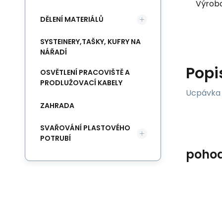
Výrob
DĚLENÍ MATERIÁLŮ
SYSTEINERY,TAŠKY, KUFRY NA
NÁŘADÍ
Popi
OSVĚTLENÍ PRACOVIŠTĚ A
PRODLUŽOVACÍ KABELY
Ucpávka 
ZAHRADA
SVAŘOVÁNÍ PLASTOVÉHO
POTRUBÍ
poho
Kód:
00922.11
Skladem
IC
1 331
Kč
cí
Ucpávka nafukovací
S