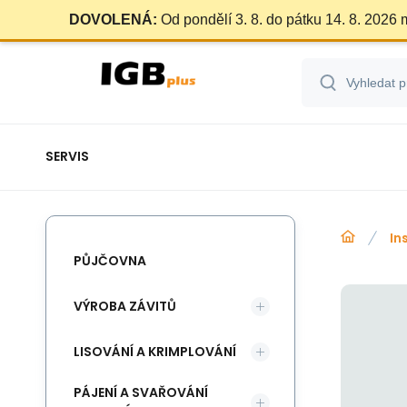
DOVOLENÁ:
Od pondělí 3. 8. do pátku 14. 8. 2026
SERVIS
In
PŮJČOVNA
VÝROBA ZÁVITŮ
LISOVÁNÍ A KRIMPLOVÁNÍ
PÁJENÍ A SVAŘOVÁNÍ