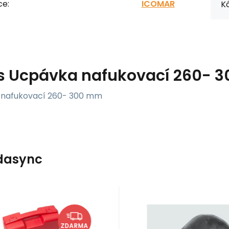
ce:
ICOMAR
Kó
s
Ucpávka nafukovací 260- 
nafukovací 260- 300 mm
dasync
Kód:
00923.02
Kód:
00922.180
Skladem u dodavatele
Skladem u dodavat
OMAR
ICOMAR
7 321
Kč
2 771
Kč
ada nafukovacích
Ucpávka nafuko
ZDARMA