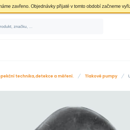
 máme zavřeno. Objednávky přijaté v tomto období začneme vyři
spekční technika,detekce a měření.
Tlakové pumpy