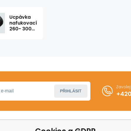
Ucpávka
nafukovací
260- 300
mm
Zavole
PŘIHLÁSIT
+420
ákupu
Další informace