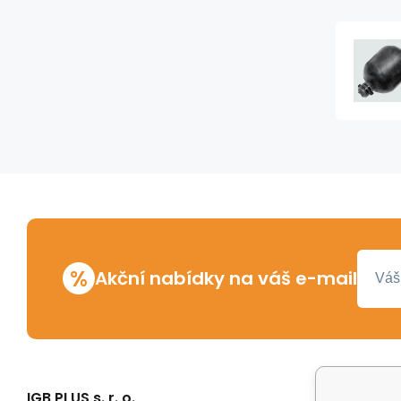
%
Akční nabídky na váš e-mail
IGB PLUS s. r. o.
Vše o n