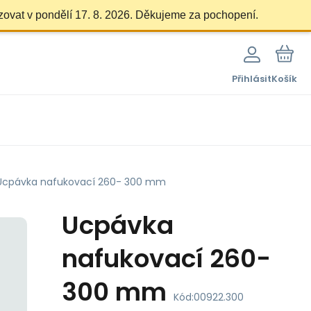
zovat v pondělí 17. 8. 2026. Děkujeme za pochopení.
Přihlásit
Košík
Ucpávka nafukovací 260- 300 mm
Ucpávka
nafukovací 260-
300 mm
Kód:
00922.300