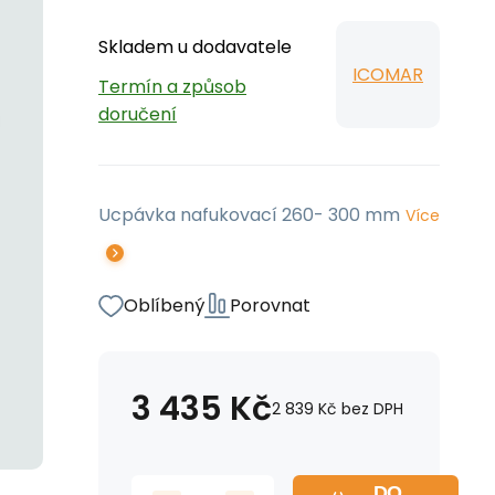
Skladem u dodavatele
ICOMAR
Termín a způsob
doručení
Ucpávka nafukovací 260- 300 mm
Více
Oblíbený
Porovnat
3 435
Kč
2 839
Kč
bez DPH
DO