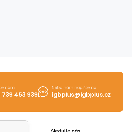
jte nám
Nebo nám napište na
 739 453 939
igbplus@igbplus.cz
Sledujte nás