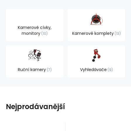
Kamerové cívky,
monitory
Kamerové komplety
10
13
Ruční kamery
Vyhledávače
7
9
Nejprodávanější