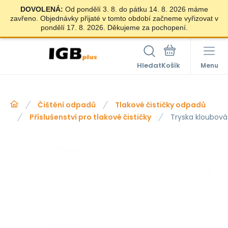
DOVOLENÁ:
Od pondělí 3. 8. do pátku 14. 8. 2026 máme
zavřeno. Objednávky přijaté v tomto období začneme vyřizovat v
pondělí 17. 8. 2026. Děkujeme za pochopení.
Hledat
Menu
Čištění odpadů
Tlakové čističky odpadů
Příslušenství pro tlakové čističky
Tryska kloubová