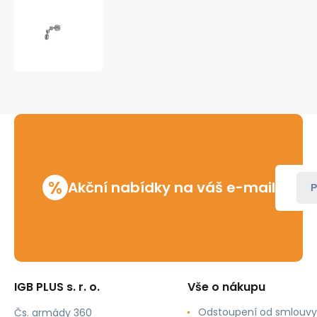
Tryska
kloubová
Ridgid
H-
104
%
Akční nabídky na váš e-mail
P
IGB PLUS s. r. o.
Vše o nákupu
Odstoupení od smlouvy
Čs. armády 360