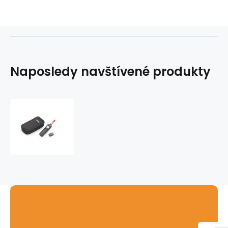
Naposledy navštívené produkty
Teploměr
a
vlhkoměr
HM-
100
Ridgid