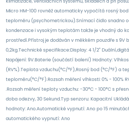
klimatizace, ventilačních systémů, skladech a při posuz
Micro HM-100 rovněž automaticky vypočítá rosný bod 
teploměru (psychometrickou).Snímací čidlo snadno 
kondenzace i vysokým teplotám takže je vhodný do k
prostředí.Přístroj je dodáván v měkkém pouzdře s 9V 
0,2kg.Technické specifikace:Display: 4 1/2" Duální,digi
Napájení: 9V.Baterie (součástí balení) Hodnoty: Vlhko
(RV%).Teplota vzduchu(°C/°F),Rosný bod (°C/°F) a te
teploměru(°C/°F).Rozsah měření vlhkosti: 0% - 100% RV
.Rozsah měření teploty vzduchu: -30°C - 100°C s přesn
doba odezvy, 30 Sekund.Typ senzoru: Kapacitní Ukládá
hodnoty: Ano.Automatické vypnutí: Ano po 15 minutác
automatického vypnutí: Ano