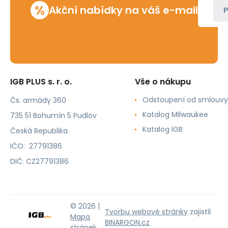
%
Akční nabídky na váš e-mail
P
IGB PLUS s. r. o.
Vše o nákupu
Odstoupení od smlouvy
Čs. armády 360
Katalog Milwaukee
735 51 Bohumín 5 Pudlov
Katalog IGB
Česká Republika
IČO: 27791386
DIČ: CZ27791386
© 2026 |
Tvorbu webové stránky
zajistil
Mapa
BINARGON.cz
stránek