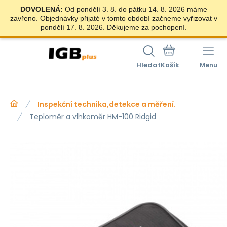
DOVOLENÁ:
Od pondělí 3. 8. do pátku 14. 8. 2026 máme
zavřeno. Objednávky přijaté v tomto období začneme vyřizovat v
pondělí 17. 8. 2026. Děkujeme za pochopení.
Hledat
Menu
Inspekční technika,detekce a měření.
Teploměr a vlhkoměr HM-100 Ridgid