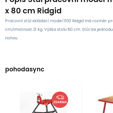
x 80 cm Ridgid
Pracovní stůl skládací model 1100 Ridgid má rozměr pr
cm,hmotnost 21 kg. Výška stolu 80 cm. Stůl lze jednodu
nohou .
pohodasync
Kód:
40130
EAN:
Skladem u dodavatele
Ridgid
Ridgid
21 367
Kč
1
Svěrák trojnožka 40
Stůl p
ZDARMA
A Ridgid 1/8-21/2"
1300, 1
Svěrák Trojnožka 40 A
Pracovní s
c
Ridgid 1/8-21/2"
model 13