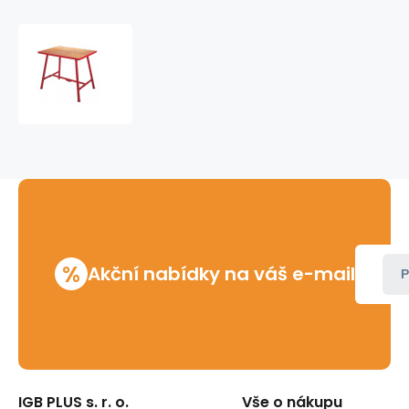
Stůl
pracovní
model
1100,
83
x
50
x
80
cm
Ridgid
%
Akční nabídky na váš e-mail
P
IGB PLUS s. r. o.
Vše o nákupu