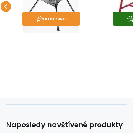
Oblíbený
Porovnat
DO KOŠÍKU
Naposledy navštívené produkty