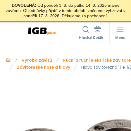
DOVOLENÁ:
Od pondělí 3. 8. do pátku 14. 8. 2026 máme
zavřeno. Objednávky přijaté v tomto období začneme vyřizovat v
pondělí 17. 8. 2026. Děkujeme za pochopení.
Hledat
Menu
Výroba závitů
Ruční a ruční elektrické závitoř
Závitořezné nože a hlavy
Hlava závitořezná 11-R 1/