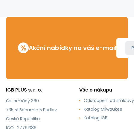
ML
10-
50mm
Ridgid
pro
vícevrstvé
trubky
%
Akční nabídky na váš e-mail
P
IGB PLUS s. r. o.
Vše o nákupu
Odstoupení od smlouvy
Čs. armády 360
Katalog Milwaukee
735 51 Bohumín 5 Pudlov
Katalog IGB
Česká Republika
IČO: 27791386