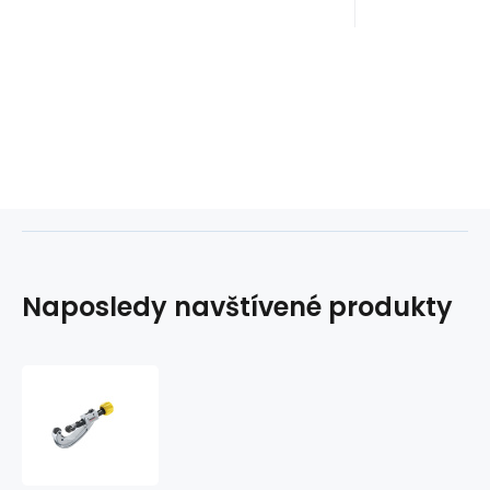
Naposledy navštívené produkty
Řezák
trubek
model
151