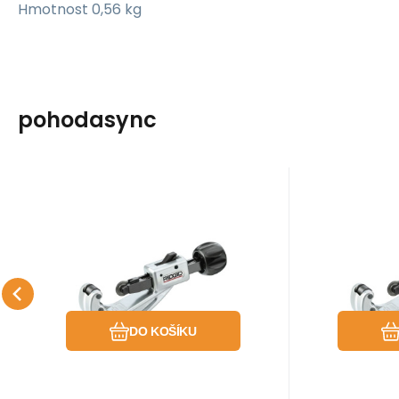
Hmotnost 0,56 kg
pohodasync
EAN:
0095691316325
Kód:
31632
EAN:
Skladem u dodavatele
Sklade
Ridgid
Ridgid
3 101
Kč
Řezák trubek model
Řezák 
151 6-42mm Ridgid
151 P 
Řezák trubek model 151 6 -
Řezák tru
s kole
42 mm Ridgid
42mm Rid
na plast
Oblíbený
Porovnat
DO KOŠÍKU