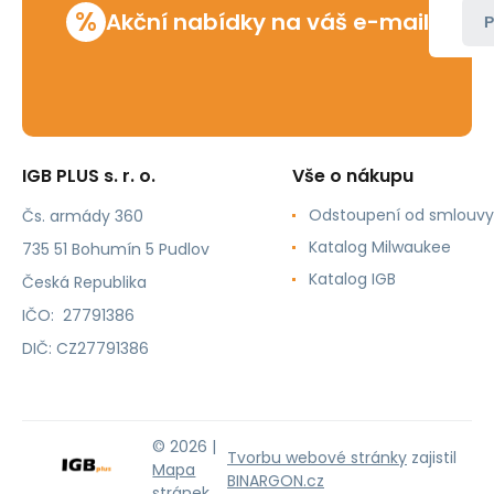
%
Akční nabídky na váš e-mail
P
IGB PLUS s. r. o.
Vše o nákupu
Odstoupení od smlouvy
Čs. armády 360
Katalog Milwaukee
735 51 Bohumín 5 Pudlov
Katalog IGB
Česká Republika
IČO: 27791386
DIČ: CZ27791386
© 2026 |
Tvorbu webové stránky
zajistil
Mapa
BINARGON.cz
stránek