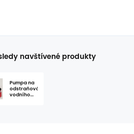
ledy navštívené produkty
Pumpa na
odstraňování
vodního
kamene DP
13 Ridgid