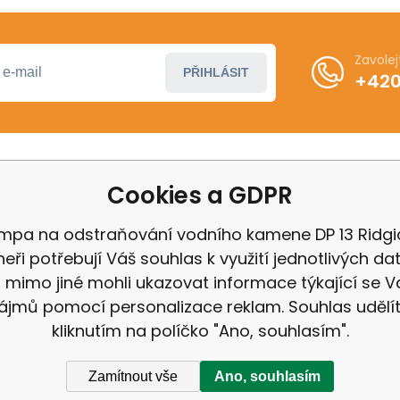
Zavole
PŘIHLÁSIT
+420
Cookies a GDPR
ákupu
Další informace
ení od smlouvy
Obchodní podmínky
mpa na odstraňování vodního kamene DP 13 Ridgi
 Milwaukee
Odstoupení od kupní 
eři potřebují Váš souhlas k využití jednotlivých da
 IGB
Reklamační řád
mimo jiné mohli ukazovat informace týkající se V
Zásady ochrany osobn
ájmů pomocí personalizace reklam. Souhlas udělí
kliknutím na políčko "Ano, souhlasím".
Zamítnout vše
Ano, souhlasím