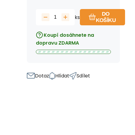
DO
ks
KOŠÍKU
Koupí dosáhnete na
dopravu ZDARMA
Dotaz
Hlídat
Sdílet