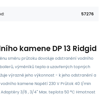
d:
57276
ního kamene DP 13 Ridgid
změnu směru průtoku dovoluje odstranění vodního
boilerů, výměníků tepla a uzavřených topných
je výrazně jeho výkonnost - k jeho odstranění a
 vodního kamene Napětí 230 V Průtok 40 l/min
" Adaptéry 3/8 , 3/4" Max. teplota 50 °C Hmotnost