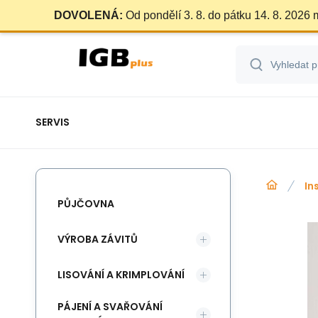
DOVOLENÁ:
Od pondělí 3. 8. do pátku 14. 8. 2026
SERVIS
In
PŮJČOVNA
VÝROBA ZÁVITŮ
LISOVÁNÍ A KRIMPLOVÁNÍ
PÁJENÍ A SVAŘOVÁNÍ