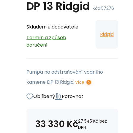
DP 13 Ridgid
Kód:
57276
Skladem u dodavatele
Ridgid
Termín a způsob
doručení
Pumpa na odstraňování vodního
kamene DP 13 Ridgid
Více
Oblíbený
Porovnat
33 330
Kč
27 545
Kč
bez
DPH