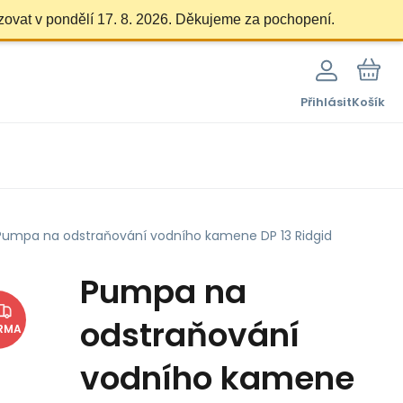
zovat v pondělí 17. 8. 2026. Děkujeme za pochopení.
Přihlásit
Košík
Pumpa na odstraňování vodního kamene DP 13 Ridgid
Pumpa na
odstraňování
RMA
vodního kamene