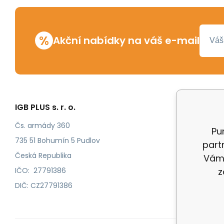
%
Akční nabídky na váš e-mail
IGB PLUS s. r. o.
Vše o n
Odstoup
Čs. armády 360
Pu
Katalog
735 51 Bohumín 5 Pudlov
partn
Katalog
Česká Republika
Vám 
IČO: 27791386
z
DIČ: CZ27791386