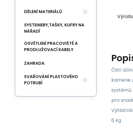
DĚLENÍ MATERIÁLŮ
Výrob
SYSTEINERY,TAŠKY, KUFRY NA
NÁŘADÍ
OSVĚTLENÍ PRACOVIŠTĚ A
PRODLUŽOVACÍ KABELY
Popi
ZAHRADA
Čistí úč
SVAŘOVÁNÍ PLASTOVÉHO
kamene z
POTRUBÍ
systémů 
pro snad
Výtlačná 
6 kg