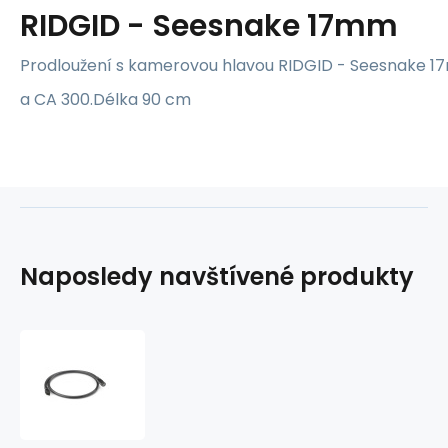
RIDGID - Seesnake 17mm
Prodloužení s kamerovou hlavou RIDGID - Seesnake 
a CA 300.Délka 90 cm
Naposledy navštívené produkty
Prodloužení
s
kamerovou
hlavou
RIDGID