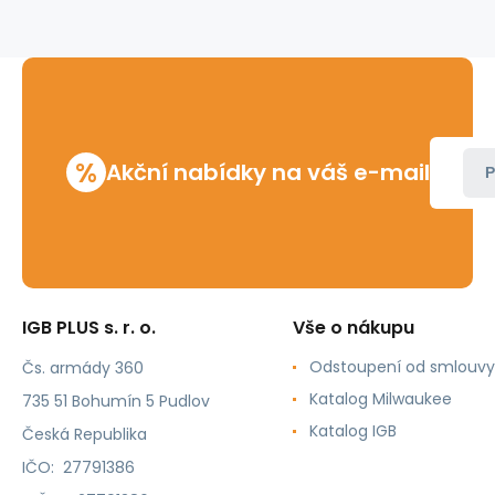
-
Seesnake
17mm
%
Akční nabídky na váš e-mail
P
IGB PLUS s. r. o.
Vše o nákupu
Odstoupení od smlouvy
Čs. armády 360
Katalog Milwaukee
735 51 Bohumín 5 Pudlov
Katalog IGB
Česká Republika
IČO: 27791386