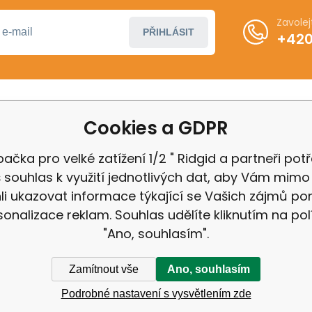
Zavole
PŘIHLÁSIT
+420
Cookies a GDPR
ákupu
Další informace
ení od smlouvy
Obchodní podmínky
ačka pro velké zatížení 1/2 " Ridgid a partneři potř
 Milwaukee
Odstoupení od kupní 
 souhlas k využití jednotlivých dat, aby Vám mimo 
 IGB
Reklamační řád
i ukazovat informace týkající se Vašich zájmů p
Zásady ochrany osobn
sonalizace reklam. Souhlas udělíte kliknutím na pol
"Ano, souhlasím".
Zamítnout vše
Ano, souhlasím
Podrobné nastavení s vysvětlením zde
ek