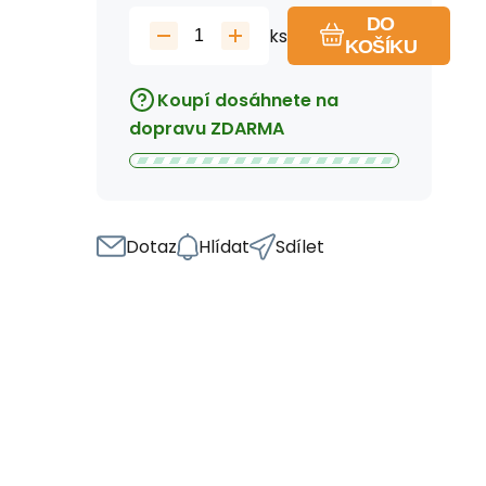
DO
ks
KOŠÍKU
Koupí dosáhnete na
dopravu ZDARMA
Dotaz
Hlídat
Sdílet