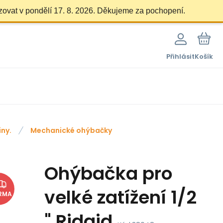
zovat v pondělí 17. 8. 2026. Děkujeme za pochopení.
Přihlásit
Košík
ny.
Mechanické ohýbačky
Ohýbačka pro
velké zatížení 1/2
RMA
" Ridgid