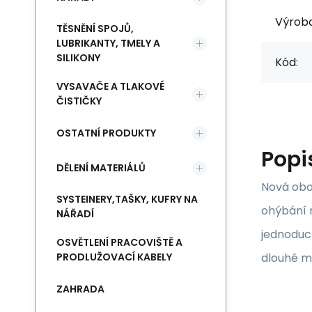
Výrob
TĚSNĚNÍ SPOJŮ,
LUBRIKANTY, TMELY A
SILIKONY
Kód:
VYSAVAČE A TLAKOVÉ
ČISTIČKY
OSTATNÍ PRODUKTY
Popi
DĚLENÍ MATERIÁLŮ
Nová obo
SYSTEINERY,TAŠKY, KUFRY NA
ohýbání n
NÁŘADÍ
jednoduch
OSVĚTLENÍ PRACOVIŠTĚ A
dlouhé ma
PRODLUŽOVACÍ KABELY
ZAHRADA