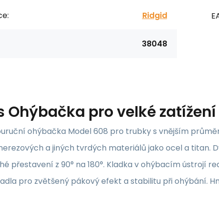
ce:
Ridgid
E
38048
s
Ohýbačka pro velké zatížení 
uruční ohýbačka Model 608 pro trubky s vnějším průměre
erezových a jiných tvrdých materiálů jako ocel a titan. 
é přestavení z 90° na 180°. Kladka v ohýbacím ústrojí re
dla pro zvětšený pákový efekt a stabilitu při ohýbání. H