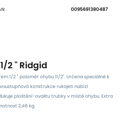
AN:
0095691380487
1/2 " Ridgid
m 1/2 " poloměr ohybu 11/2". Určena speciálně k
Dvoustupňová konstrukce rukojeti nabízí
dukuje ploštění-ovalitu trubky v místě ohybu. Extra
motnost 2,46 kg.