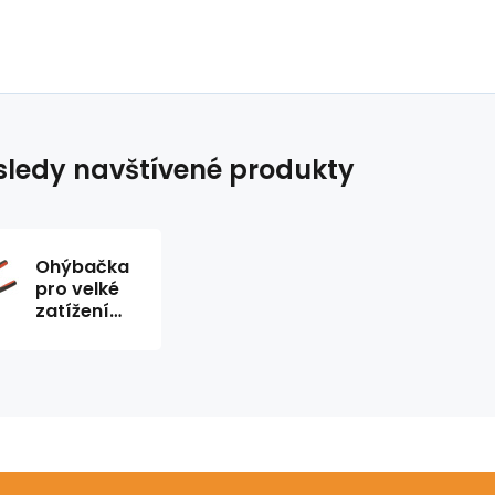
ledy navštívené produkty
Ohýbačka
pro velké
zatížení
1/2 " Ridgid