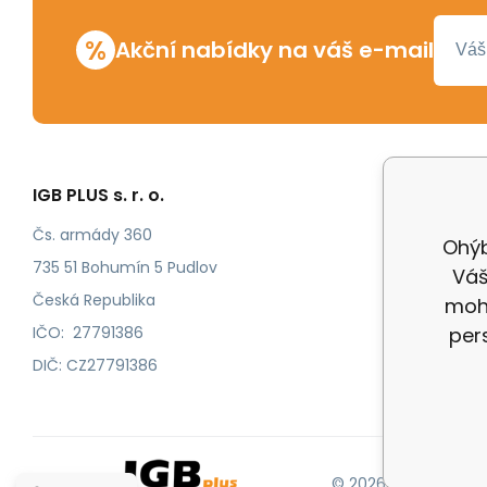
%
Akční nabídky na váš e-mail
IGB PLUS s. r. o.
Vše o n
Odstoup
Čs. armády 360
Ohýb
Katalog
735 51 Bohumín 5 Pudlov
Váš
Katalog
Česká Republika
mohl
IČO: 27791386
per
DIČ: CZ27791386
© 2026 |
Mapa strán