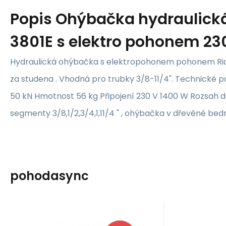
Popis
Ohýbačka hydraulická
3801E s elektro pohonem 23
Hydraulická ohýbačka s elektropohonem pohonem Rid
za studena . Vhodná pro trubky 3/8-11/4". Technické p
50 kN Hmotnost 56 kg Připojení 230 V 1400 W Rozsah 
segmenty 3/8,1/2,3/4,1,11/4 " , ohýbačka v dřevěné bed
pohodasync