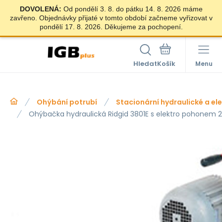
DOVOLENÁ:
Od pondělí 3. 8. do pátku 14. 8. 2026 máme
zavřeno. Objednávky přijaté v tomto období začneme vyřizovat v
pondělí 17. 8. 2026. Děkujeme za pochopení.
Hledat
Menu
Ohýbání potrubí
Stacionární hydraulické a el
Ohýbačka hydraulická Ridgid 3801E s elektro pohonem 