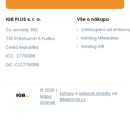
IGB PLUS s. r. o.
Vše o nákupu
Odstoupení od smlouvy
Čs. armády 360
Katalog Milwaukee
735 51 Bohumín 5 Pudlov
Katalog IGB
Česká Republika
IČO: 27791386
DIČ: CZ27791386
© 2026 |
Eshopy
a
webové stránky
od
Mapa
BINARGON.cz
stránek