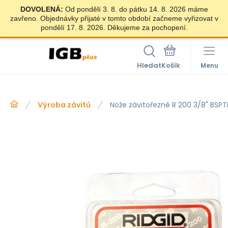
DOVOLENÁ:
Od pondělí 3. 8. do pátku 14. 8. 2026 máme
zavřeno. Objednávky přijaté v tomto období začneme vyřizovat v
pondělí 17. 8. 2026. Děkujeme za pochopení.
Hledat
Menu
Výroba závitů
Nože závitořezné R 200 3/8" BSPT