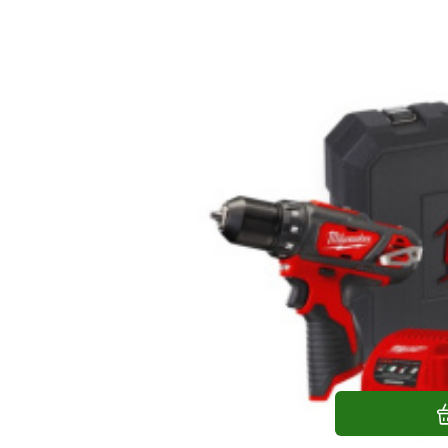
Vrtačka/šroubovák M12BDD-152C Milw