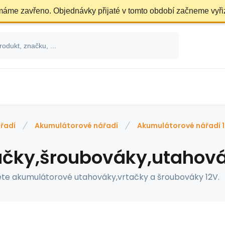
 máme zavřeno. Objednávky přijaté v tomto období začneme vyři
řadí
Akumulátorové nářadí
Akumulátorové nářadí 1
ačky,šroubováky,utahová
ete akumulátorové utahováky,vrtačky a šroubováky 12V.