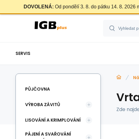
DOVOLENÁ:
Od pondělí 3. 8. do pátku 14. 8. 2026
SERVIS
Ná
PŮJČOVNA
Vrt
VÝROBA ZÁVITŮ
Zde najd
LISOVÁNÍ A KRIMPLOVÁNÍ
PÁJENÍ A SVAŘOVÁNÍ