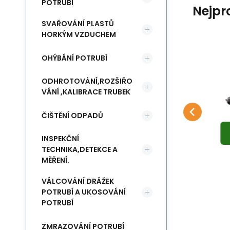
POTRUBÍ
Nejpr
SVAŘOVÁNÍ PLASTŮ
HORKÝM VZDUCHEM
OHÝBÁNÍ POTRUBÍ
EAN:
Kód:
4058546410414
4933480756
Skladem
Mi
9 400
Kč
k
Utahovák Rázový
V
ZDARMA
ODHROTOVÁNÍ,ROZŠIŘO
M12 FPTR-0
D-
M12FPTR-0 AKU RÁZOVÝ
Vr
Oblíbený
Porovnat
Milwaukee
VÁNÍ ,KALIBRACE TRUBEK
DO KOŠÍKU
UTAHOVÁK XXX
15
ČIŠTĚNÍ ODPADŮ
INSPEKČNÍ
TECHNIKA,DETEKCE A
MĚŘENÍ.
VÁLCOVÁNÍ DRÁŽEK
POTRUBÍ A UKOSOVÁNÍ
POTRUBÍ
ZMRAZOVÁNÍ POTRUBÍ