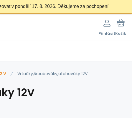
zovat v pondělí 17. 8. 2026. Děkujeme za pochopení.
Přihlásit
Košík
2 V
Vrtačky,šroubováky,utahováky 12V
ky 12V