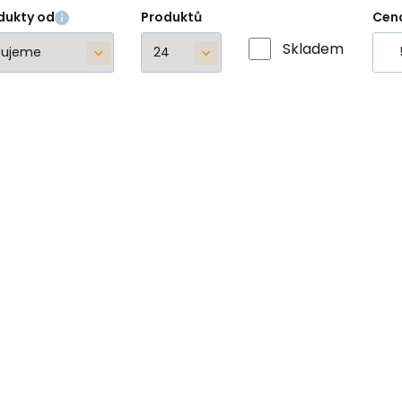
dukty od
Produktů
Cen
Skladem
EA
M12FPTR-0 AKU RÁZOVÝ UTAHOVÁK 