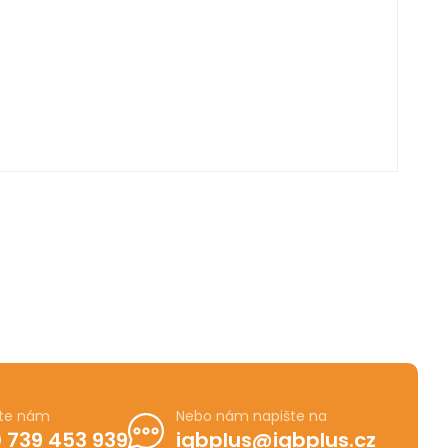
jte nám
Nebo nám napište na
 739 453 939
igbplus@igbplus.cz