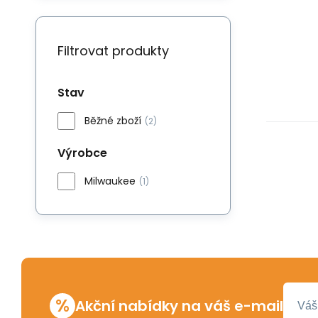
Filtrovat produkty
Stav
Běžné zboží
(2)
Výrobce
Milwaukee
(1)
%
Akční nabídky na váš e-mail