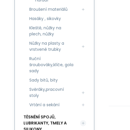
nářadí
Broušení materiálů
Hasáky , sikovky
Kleště, nůžky na
plech, nůžky
Nůžky na plasty a
vrstvené trubky
Ruční
šroubováky,klíče, gola
sady
Sady bitů, bity
Svěráky,pracovní
stoly
Vrtání a sekání
TĚSNĚNÍ SPOJŮ,
LUBRIKANTY, TMELY A
SILIKONY