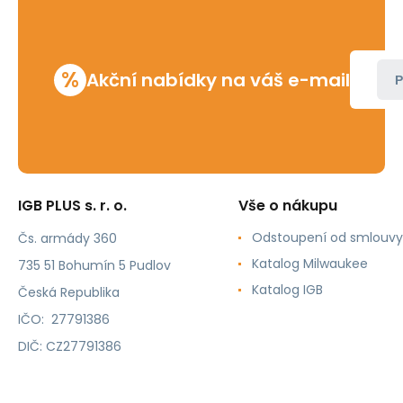
%
Akční nabídky na váš e-mail
P
IGB PLUS s. r. o.
Vše o nákupu
Odstoupení od smlouvy
Čs. armády 360
Katalog Milwaukee
735 51 Bohumín 5 Pudlov
Katalog IGB
Česká Republika
IČO: 27791386
DIČ: CZ27791386