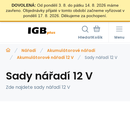
DOVOLENÁ:
Od pondělí 3. 8. do pátku 14. 8. 2026 máme
zavřeno. Objednávky přijaté v tomto období začneme vyřizovat v
pondělí 17. 8. 2026. Děkujeme za pochopení.
Hledat
Menu
Nářadí
Akumulátorové nářadí
Akumulátorové nářadí 12 V
Sady nářadí 12 V
Sady nářadí 12 V
Zde najdete sady nářadí 12 V