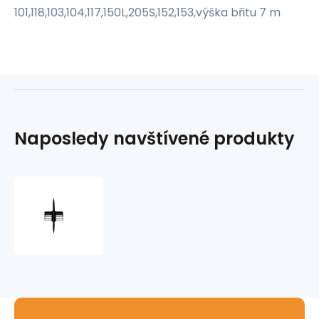
101,118,103,104,117,150L,205S,152,153,výška břitu 7 m
Naposledy navštívené produkty
Kolečko
řezné
E
3495
RIDGID
na
hliník