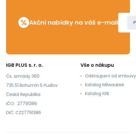
%
Akční nabídky na váš e-mail
P
IGB PLUS s. r. o.
Vše o nákupu
Odstoupení od smlouvy
Čs. armády 360
Katalog Milwaukee
735 51 Bohumín 5 Pudlov
Katalog IGB
Česká Republika
IČO: 27791386
DIČ: CZ27791386