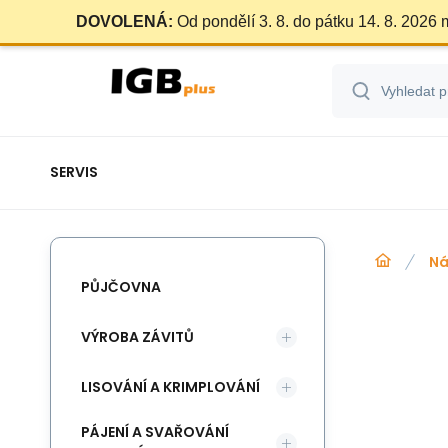
DOVOLENÁ:
Od pondělí 3. 8. do pátku 14. 8. 2026
SERVIS
Ná
PŮJČOVNA
VÝROBA ZÁVITŮ
LISOVÁNÍ A KRIMPLOVÁNÍ
PÁJENÍ A SVAŘOVÁNÍ