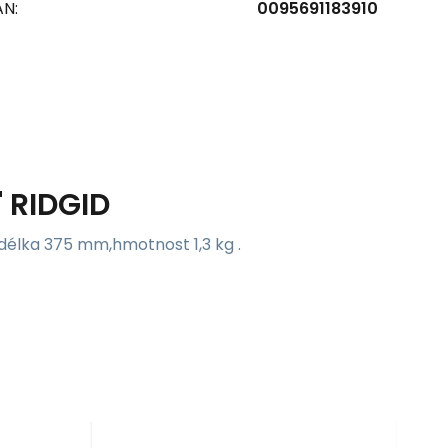
AN:
0095691183910
" RIDGID
,délka 375 mm,hmotnost 1,3 kg .