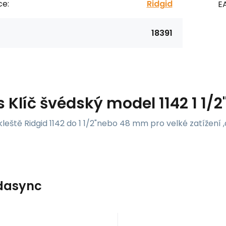
ce:
Ridgid
E
18391
s
Klíč švédský model 1142 1 1/2
leště Ridgid 1142 do 1 1/2"nebo 48 mm pro velké zatížení 
dasync