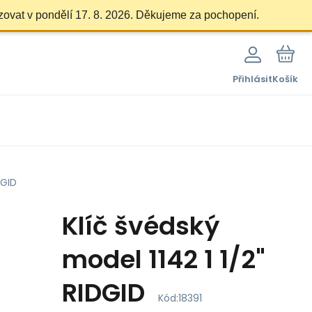
zovat v pondělí 17. 8. 2026. Děkujeme za pochopení.
Přihlásit
Košík
DGID
Klíč švédský
model 1142 1 1/2"
RIDGID
Kód:
18391