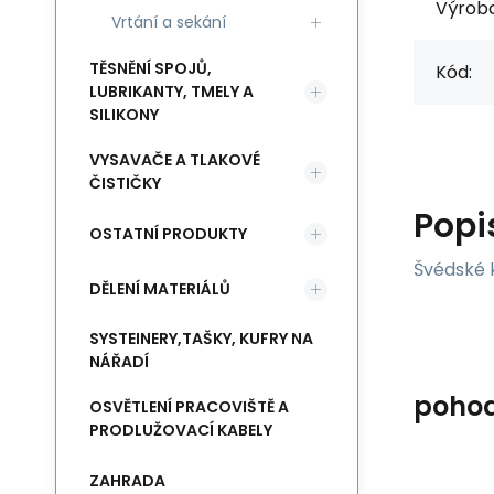
Výrob
Vrtání a sekání
TĚSNĚNÍ SPOJŮ,
Kód:
LUBRIKANTY, TMELY A
SILIKONY
VYSAVAČE A TLAKOVÉ
ČISTIČKY
Popi
OSTATNÍ PRODUKTY
Švédské k
DĚLENÍ MATERIÁLŮ
SYSTEINERY,TAŠKY, KUFRY NA
NÁŘADÍ
poho
OSVĚTLENÍ PRACOVIŠTĚ A
PRODLUŽOVACÍ KABELY
ZAHRADA