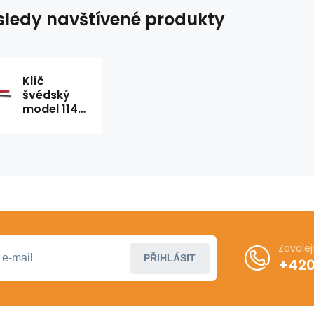
ledy navštívené produkty
Klíč
švédský
model 1142
1 1/2"
RIDGID
Zavole
PŘIHLÁSIT
+420