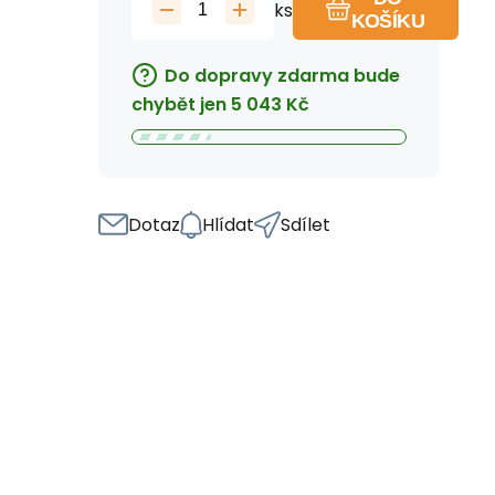
ks
KOŠÍKU
Do dopravy zdarma bude
chybět jen
5 043
Kč
Dotaz
Hlídat
Sdílet