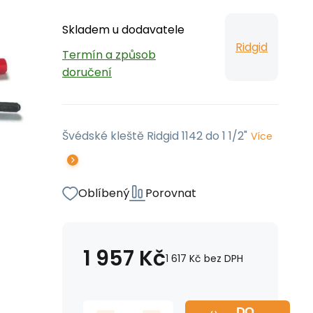
Skladem u dodavatele
Ridgid
Termín a způsob
doručení
Švédské kleště Ridgid 1142 do 1 1/2"
Více
Oblíbený
Porovnat
1 957
Kč
1 617
Kč
bez DPH
DO