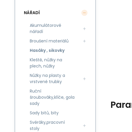
NÁŘADÍ
Akumulátorové
nářadí
Broušení materiálů
Hasáky , sikovky
Kleště, nůžky na
plech, nůžky
Nůžky na plasty a
vrstvené trubky
Ruční
šroubováky,klíče, gola
Para
sady
Sady bitů, bity
Svěráky,pracovní
stoly