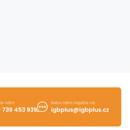
jte nám
Nebo nám napište na
 739 453 939
igbplus@igbplus.cz