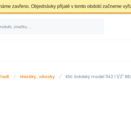
 máme zavřeno. Objednávky přijaté v tomto období začneme vyři
řadí
Hasáky , sikovky
Klíč švédský model 1142 1 1/2" RI