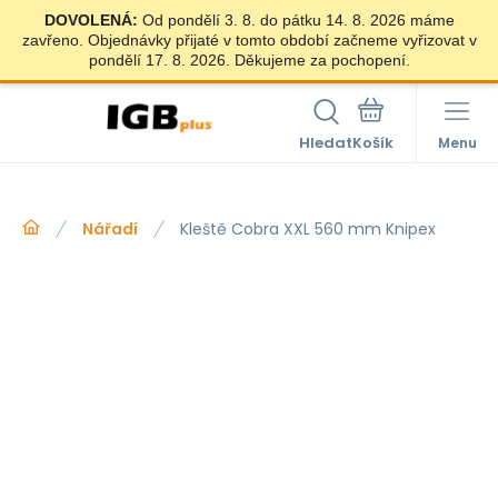
DOVOLENÁ:
Od pondělí 3. 8. do pátku 14. 8. 2026 máme
zavřeno. Objednávky přijaté v tomto období začneme vyřizovat v
pondělí 17. 8. 2026. Děkujeme za pochopení.
Hledat
Menu
Nářadí
Kleště Cobra XXL 560 mm Knipex