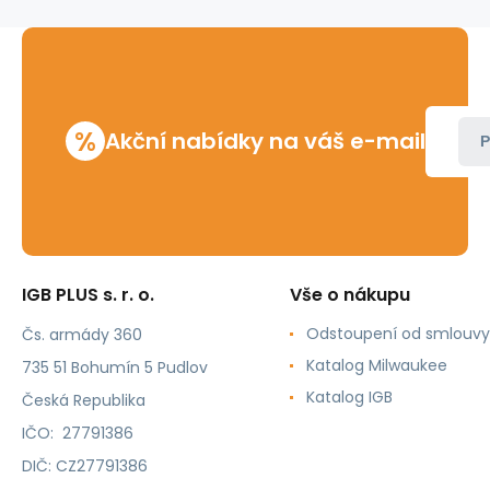
%
Akční nabídky na váš e-mail
P
IGB PLUS s. r. o.
Vše o nákupu
Odstoupení od smlouvy
Čs. armády 360
Katalog Milwaukee
735 51 Bohumín 5 Pudlov
Katalog IGB
Česká Republika
IČO: 27791386
DIČ: CZ27791386