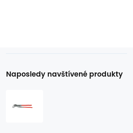
Naposledy navštívené produkty
Kleště
Cobra
XXL
560
mm
Knipex