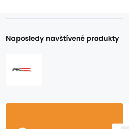
Naposledy navštívené produkty
Kleště
Cobra
250
mm
Knipex