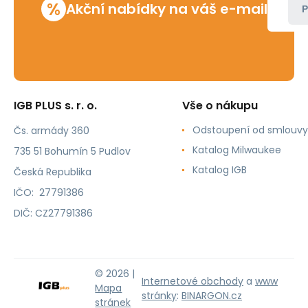
%
Akční nabídky na váš e-mail
P
IGB PLUS s. r. o.
Vše o nákupu
Odstoupení od smlouvy
Čs. armády 360
Katalog Milwaukee
735 51 Bohumín 5 Pudlov
Katalog IGB
Česká Republika
IČO: 27791386
DIČ: CZ27791386
© 2026 |
Internetové obchody
a
www
Mapa
stránky
:
BINARGON.cz
stránek