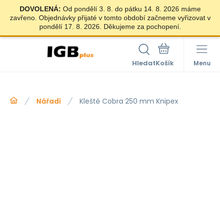
DOVOLENÁ:
Od pondělí 3. 8. do pátku 14. 8. 2026 máme
zavřeno. Objednávky přijaté v tomto období začneme vyřizovat v
pondělí 17. 8. 2026. Děkujeme za pochopení.
Hledat
Menu
Nářadí
Kleště Cobra 250 mm Knipex