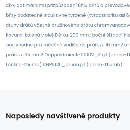
díky optimálnímu přizpůsobení úhlu břitů a převodov
břity dodatečně induktivně tvrzené (tvrdost břitů asi
druhy drátů včetně pružinového drátu chromvanadová
kovaná, kalená v oleji Délka: 200 mm : boční štípací 
jsou vhodné pro měděné vodiče do průřezu 16 mm2 a h
průřezu 35 mm2 Doppeldreieck-1000V_K.gif (online-
(online-thumb) KNPK1311_gruen.gif (online-thumb)
Naposledy navštívené produkty