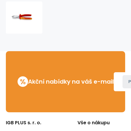
Kleště
boční
silové
štípací
200mm
do
1000V
Knipex
%
Akční nabídky na váš e-mail
P
IGB PLUS s. r. o.
Vše o nákupu