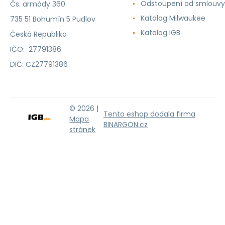
Odstoupení od smlouvy
Čs. armády 360
Katalog Milwaukee
735 51 Bohumín 5 Pudlov
Katalog IGB
Česká Republika
IČO: 27791386
DIČ: CZ27791386
© 2026 |
Tento eshop dodala firma
Mapa
BINARGON.cz
stránek