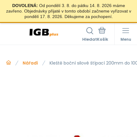
DOVOLENÁ:
Od pondělí 3. 8. do pátku 14. 8. 2026 máme
zavřeno. Objednávky přijaté v tomto období začneme vyřizovat v
pondělí 17. 8. 2026. Děkujeme za pochopení.
Hledat
Menu
Nářadí
Kleště boční silové štípací 200mm do 10