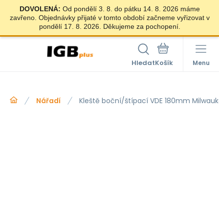
DOVOLENÁ:
Od pondělí 3. 8. do pátku 14. 8. 2026 máme
zavřeno. Objednávky přijaté v tomto období začneme vyřizovat v
pondělí 17. 8. 2026. Děkujeme za pochopení.
Hledat
Menu
Nářadí
Kleště boční/štípací VDE 180mm Milwau