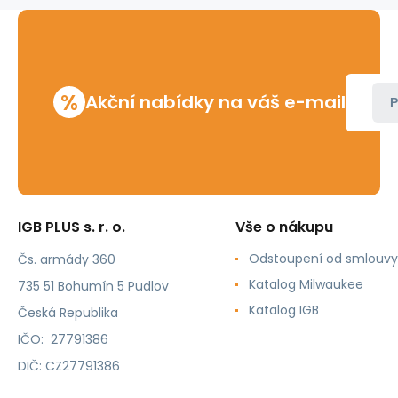
%
Akční nabídky na váš e-mail
P
IGB PLUS s. r. o.
Vše o nákupu
Odstoupení od smlouvy
Čs. armády 360
Katalog Milwaukee
735 51 Bohumín 5 Pudlov
Katalog IGB
Česká Republika
IČO: 27791386
DIČ: CZ27791386