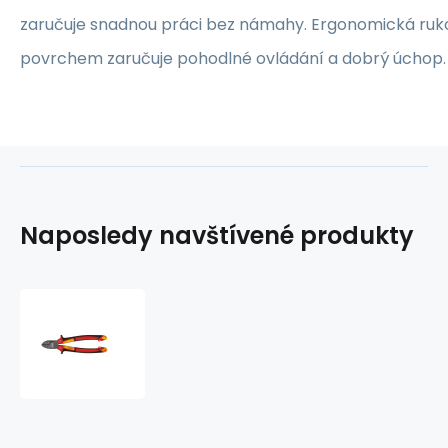
zaručuje snadnou práci bez námahy. Ergonomická ruk
povrchem zaručuje pohodlné ovládání a dobrý úchop.
Naposledy navštívené produkty
Kleště
boční/
štípací
VDE
180mm
Milwaukee