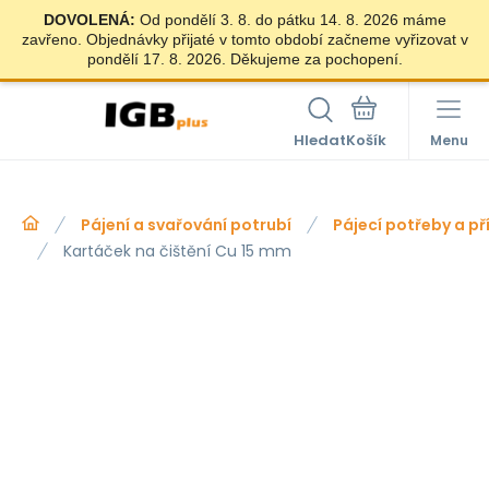
DOVOLENÁ:
Od pondělí 3. 8. do pátku 14. 8. 2026 máme
zavřeno. Objednávky přijaté v tomto období začneme vyřizovat v
pondělí 17. 8. 2026. Děkujeme za pochopení.
Hledat
Menu
Pájení a svařování potrubí
Pájecí potřeby a p
Kartáček na čištění Cu 15 mm