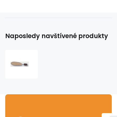
Naposledy navštívené produkty
Kartáček
na
čištění
Cu
15
mm