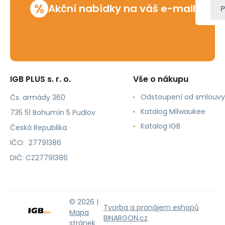
%
Akční nabídky na váš e-mail
P
IGB PLUS s. r. o.
Vše o nákupu
Odstoupení od smlouvy
Čs. armády 360
Katalog Milwaukee
735 51 Bohumín 5 Pudlov
Katalog IGB
Česká Republika
IČO: 27791386
DIČ: CZ27791386
© 2026 |
Tvorba a pronájem eshopů
Mapa
BINARGON.cz
stránek