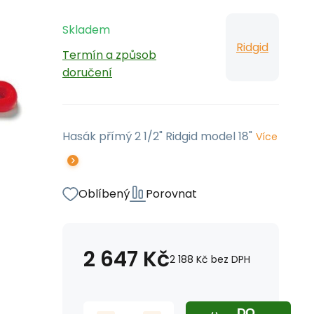
Skladem
Ridgid
Termín a způsob
doručení
Hasák přímý 2 1/2" Ridgid model 18"
Více
Oblíbený
Porovnat
2 647
Kč
2 188
Kč
bez DPH
DO