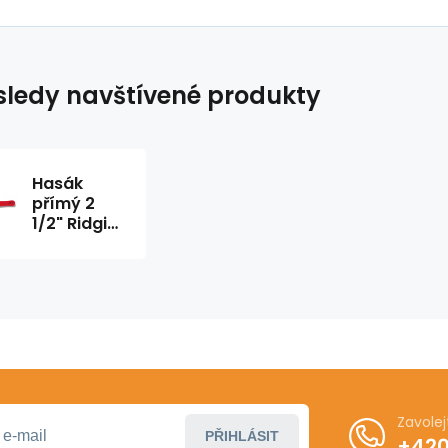
ledy navštívené produkty
Hasák
přímý 2
1/2" Ridgid
model 18"
Zavole
PŘIHLÁSIT
+420