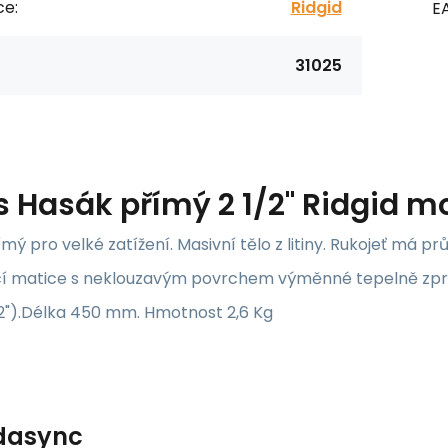
ce:
Ridgid
E
31025
s
Hasák přímý 2 1/2" Ridgid mo
mý pro velké zatížení. Masivní tělo z litiny. Rukojeť má prů
cí matice s neklouzavým povrchem výměnné tepelně zprac
2").Délka 450 mm. Hmotnost 2,6 Kg
dasync