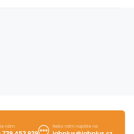
jte nám
Nebo nám napište na
 739 453 939
igbplus@igbplus.cz