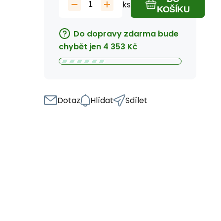
ks
KOŠÍKU
Do dopravy zdarma bude
chybět jen
4 353
Kč
Dotaz
Hlídat
Sdílet