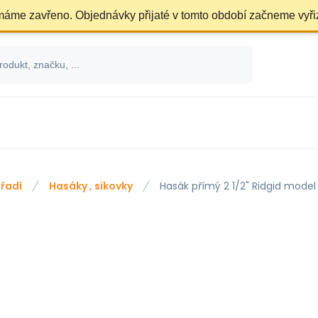
 máme zavřeno. Objednávky přijaté v tomto období začneme vyři
řadí
Hasáky , sikovky
Hasák přímý 2 1/2" Ridgid model 