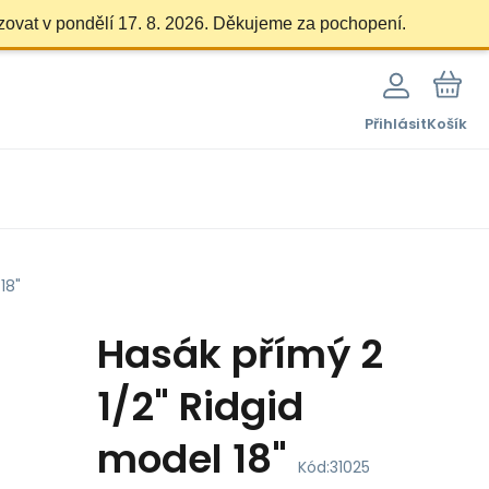
zovat v pondělí 17. 8. 2026. Děkujeme za pochopení.
Přihlásit
Košík
18"
Hasák přímý 2
1/2" Ridgid
model 18"
Kód:
31025