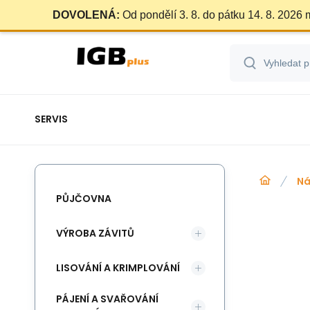
DOVOLENÁ:
Od pondělí 3. 8. do pátku 14. 8. 2026
SERVIS
Ná
PŮJČOVNA
VÝROBA ZÁVITŮ
LISOVÁNÍ A KRIMPLOVÁNÍ
PÁJENÍ A SVAŘOVÁNÍ