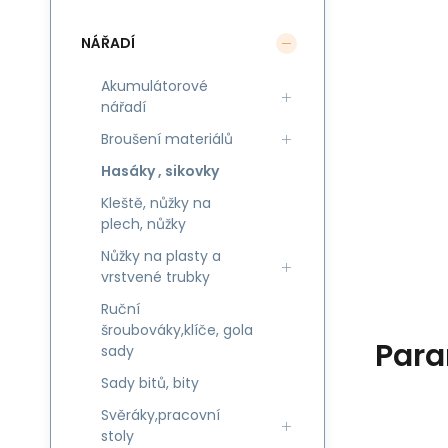
NÁŘADÍ
Akumulátorové
nářadí
Broušení materiálů
Hasáky , sikovky
Kleště, nůžky na
plech, nůžky
Nůžky na plasty a
vrstvené trubky
Ruční
šroubováky,klíče, gola
Para
sady
Sady bitů, bity
Svěráky,pracovní
stoly