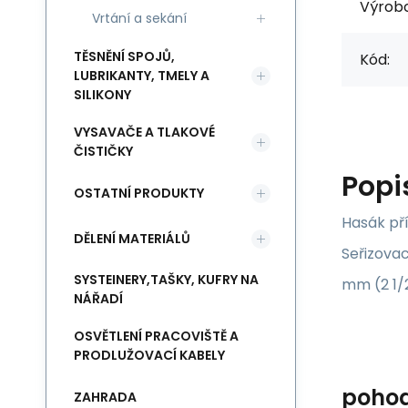
Výrob
Vrtání a sekání
TĚSNĚNÍ SPOJŮ,
Kód:
LUBRIKANTY, TMELY A
SILIKONY
VYSAVAČE A TLAKOVÉ
ČISTIČKY
Popi
OSTATNÍ PRODUKTY
Hasák pří
DĚLENÍ MATERIÁLŮ
Seřizova
SYSTEINERY,TAŠKY, KUFRY NA
mm (2 1/
NÁŘADÍ
OSVĚTLENÍ PRACOVIŠTĚ A
PRODLUŽOVACÍ KABELY
poho
ZAHRADA