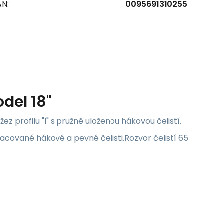
AN:
0095691310255
del 18"
žez profilu "I" s pružně uloženou hákovou čelistí.
ované hákové a pevné čelisti.Rozvor čelistí 65