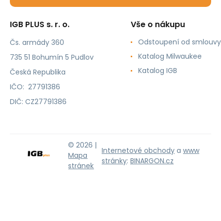
IGB PLUS s. r. o.
Vše o nákupu
Odstoupení od smlouvy
Čs. armády 360
Katalog Milwaukee
735 51 Bohumín 5 Pudlov
Katalog IGB
Česká Republika
IČO: 27791386
DIČ: CZ27791386
© 2026 |
Internetové obchody
a
www
Mapa
stránky
:
BINARGON.cz
stránek