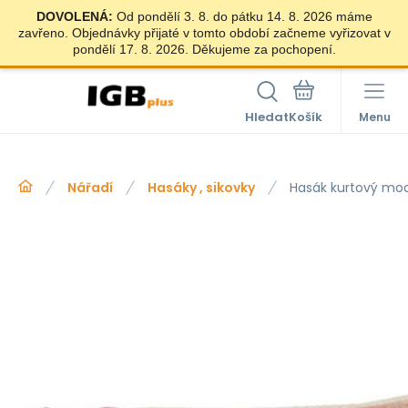
DOVOLENÁ:
Od pondělí 3. 8. do pátku 14. 8. 2026 máme
zavřeno. Objednávky přijaté v tomto období začneme vyřizovat v
pondělí 17. 8. 2026. Děkujeme za pochopení.
Hledat
Menu
Nářadí
Hasáky , sikovky
Hasák kurtový mod