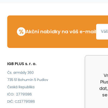
%
Akční nabídky na váš e-mail
IGB PLUS s. r. o.
Vše o n
Odstoup
Čs. armády 360
V
Katalog
735 51 Bohumín 5 Pudlov
Plu
Katalog
Česká Republika
dat
IČO: 27791386
se
DIČ: CZ27791386