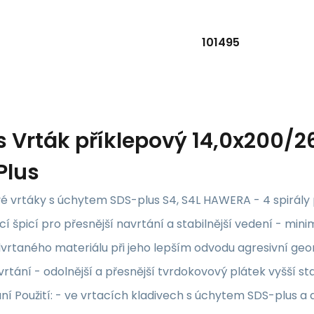
101495
s
Vrták příklepový 14,0x200/
Plus
é vrtáky s úchytem SDS-plus S4, S4L HAWERA - 4 spirály 
í špicí pro přesnější navrtání a stabilnější vedení - minimá
rtaného materiálu při jeho lepším odvodu agresivní geom
 vrtání - odolnější a přesnější tvrdokovový plátek vyšší st
ní Použití: - ve vrtacích kladivech s úchytem SDS-plus 