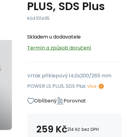
PLUS, SDS Plus
Kód:
101495
Skladem u dodavatele
Termín a způsob doručení
Vrták příklepový 14,0x200/265 mm
POWER LS PLUS, SDS Plus
Více
Oblíbený
Porovnat
259
Kč
214
Kč
bez DPH