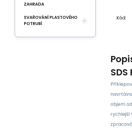
ZAHRADA
Kód:
SVAŘOVÁNÍ PLASTOVÉHO
POTRUBÍ
Popi
SDS 
Příklepov
navrtávac
objem odv
rychlejší
zpracová