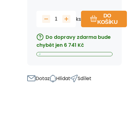
DO
ks
KOŠÍKU
Do dopravy zdarma bude
chybět jen
6 741
Kč
Dotaz
Hlídat
Sdílet