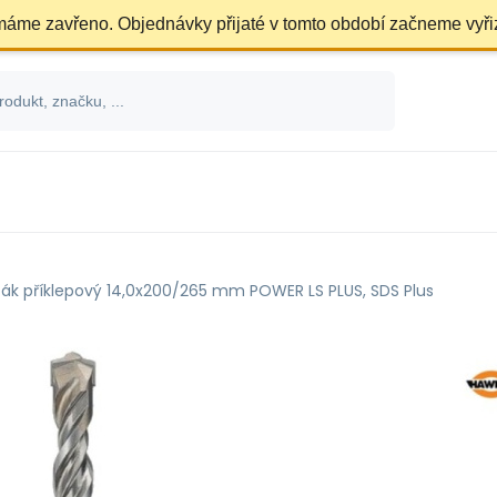
 máme zavřeno. Objednávky přijaté v tomto období začneme vyři
ták příklepový 14,0x200/265 mm POWER LS PLUS, SDS Plus