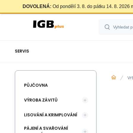
DOVOLENÁ:
Od pondělí 3. 8. do pátku 14. 8. 2026
SERVIS
Vr
PŮJČOVNA
VÝROBA ZÁVITŮ
LISOVÁNÍ A KRIMPLOVÁNÍ
PÁJENÍ A SVAŘOVÁNÍ