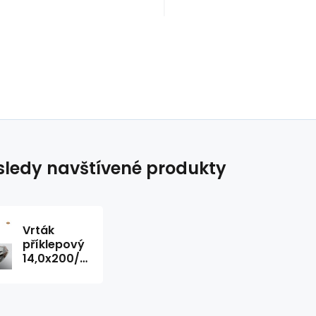
ledy navštívené produkty
Vrták
příklepový
14,0x200/265
mm POWER
LS PLUS,
SDS Plus