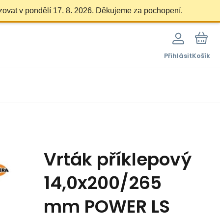
zovat v pondělí 17. 8. 2026. Děkujeme za pochopení.
Přihlásit
Košík
Vrták příklepový
14,0x200/265
mm POWER LS