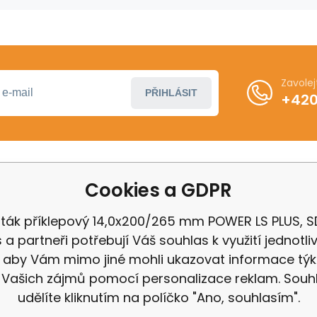
Zavole
PŘIHLÁSIT
+420
Cookies a GDPR
ákupu
Další informace
ení od smlouvy
Obchodní podmínky
rták příklepový 14,0x200/265 mm POWER LS PLUS, S
 Milwaukee
Odstoupení od kupní 
s a partneři potřebují Váš souhlas k využití jednotli
 IGB
Reklamační řád
, aby Vám mimo jiné mohli ukazovat informace týka
Zásady ochrany osobn
 Vašich zájmů pomocí personalizace reklam. Souh
udělíte kliknutím na políčko "Ano, souhlasím".