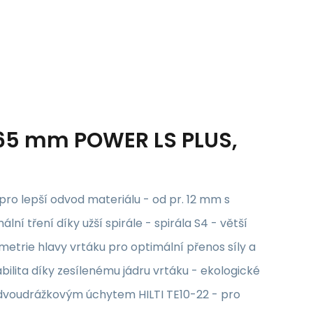
265 mm POWER LS PLUS,
pro lepší odvod materiálu - od pr. 12 mm s
lní tření díky užší spirále - spirála S4 - větší
etrie hlavy vrtáku pro optimální přenos síly a
abilita díky zesílenému jádru vrtáku - ekologické
a dvoudrážkovým úchytem HILTI TE10-22 - pro