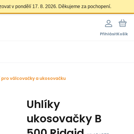
zovat v pondělí 17. 8. 2026. Děkujeme za pochopení.
Přihlásit
Košík
í pro válcovačky a ukosovačku
Uhlíky
ukosovačky B
500 Ridgid