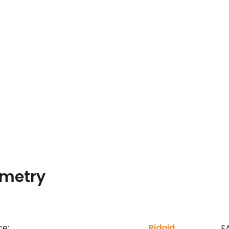
metry
ce:
Ridgid
E