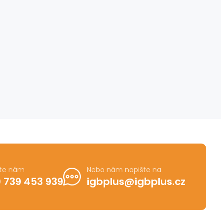
jte nám
Nebo nám napište na
 739 453 939
igbplus@igbplus.cz