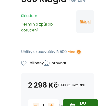
Kód:
34078
Skladem
Ridgid
Termín a způsob
doručení
Uhlíky ukosovačky B 500
Více
Oblíbený
Porovnat
2 298
Kč
1 899
Kč
bez DPH
DO
ks