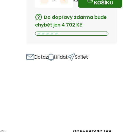
KOŠÍKU
Do dopravy zdarma bude
chybět jen
4 702
Kč
Dotaz
Hlídat
Sdílet
AN:
0095691340788