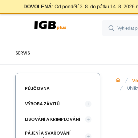
DOVOLENÁ:
Od pondělí 3. 8. do pátku 14. 8. 2026
SERVIS
Vá
Uhlí
PŮJČOVNA
VÝROBA ZÁVITŮ
LISOVÁNÍ A KRIMPLOVÁNÍ
PÁJENÍ A SVAŘOVÁNÍ