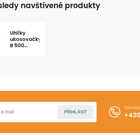
ledy navštívené produkty
Uhlíky
ukosovačky
B 500
Ridgid
Zavole
PŘIHLÁSIT
+420