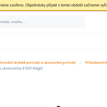
 máme zavřeno. Objednávky přijaté v tomto období začneme vyři
lcování drážek potrubí a ukosování potrubí
Příslušenstv
ky ukosovačky B 500 Ridgid