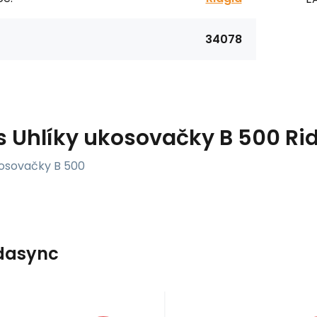
34078
s
Uhlíky ukosovačky B 500 Ri
kosovačky B 500
dasync