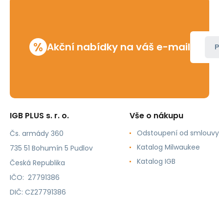
%
Akční nabídky na váš e-mail
P
IGB PLUS s. r. o.
Vše o nákupu
Odstoupení od smlouvy
Čs. armády 360
Katalog Milwaukee
735 51 Bohumín 5 Pudlov
Katalog IGB
Česká Republika
IČO: 27791386
DIČ: CZ27791386