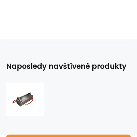
Naposledy navštívené produkty
Tlaková
pumpa
INOX
60bar
1
ventilová