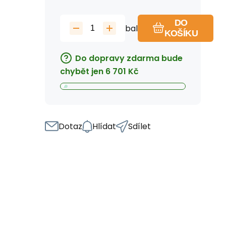
DO
bal
KOŠÍKU
Do dopravy zdarma bude
chybět jen
6 701
Kč
Dotaz
Hlídat
Sdílet