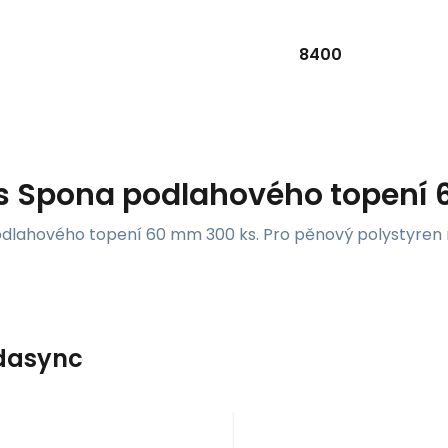
8400
s
Spona podlahového topení 
dlahového topení 60 mm 300 ks. Pro pěnový polystyren m
dasync