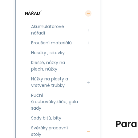
NÁŘADÍ
Akumulátorové
nářadí
Broušení materiálů
Hasáky , sikovky
Kleště, nůžky na
plech, nůžky
Nůžky na plasty a
vrstvené trubky
Ruční
šroubováky,klíče, gola
sady
Sady bitů, bity
Para
Svěráky,pracovní
stoly