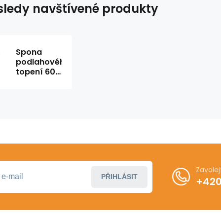
ledy navštívené produkty
Spona
podlahového
topení 60
mm 300 ks
Zavole
PŘIHLÁSIT
+420