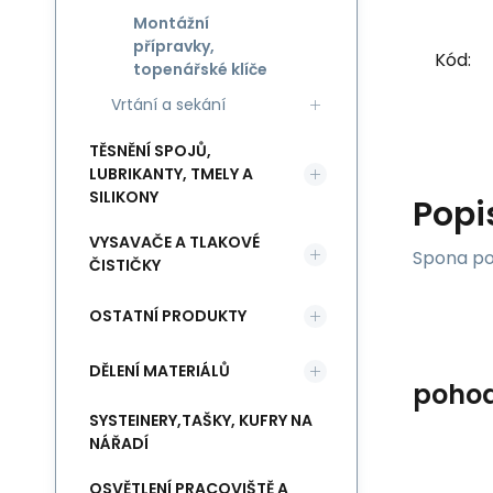
Montážní
přípravky,
Kód:
topenářské klíče
Vrtání a sekání
TĚSNĚNÍ SPOJŮ,
LUBRIKANTY, TMELY A
SILIKONY
Popi
VYSAVAČE A TLAKOVÉ
Spona po
ČISTIČKY
OSTATNÍ PRODUKTY
DĚLENÍ MATERIÁLŮ
poho
SYSTEINERY,TAŠKY, KUFRY NA
NÁŘADÍ
OSVĚTLENÍ PRACOVIŠTĚ A