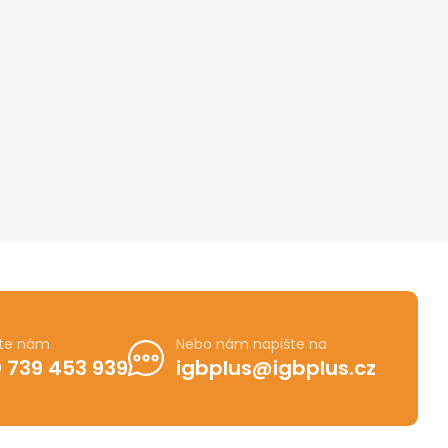
jte nám
Nebo nám napište na
 739 453 939
igbplus@igbplus.cz