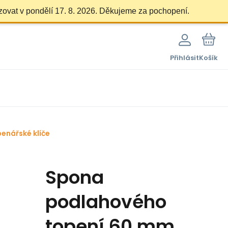
zovat v pondělí 17. 8. 2026. Děkujeme za pochopení.
Přihlásit
Košík
penářské klíče
Spona
podlahového
topení 60 mm