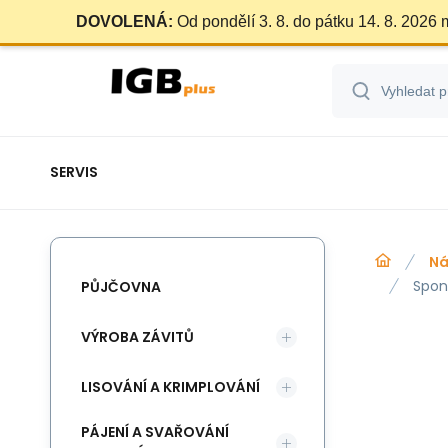
DOVOLENÁ:
Od pondělí 3. 8. do pátku 14. 8. 2026
SERVIS
Ná
Spon
PŮJČOVNA
VÝROBA ZÁVITŮ
LISOVÁNÍ A KRIMPLOVÁNÍ
PÁJENÍ A SVAŘOVÁNÍ