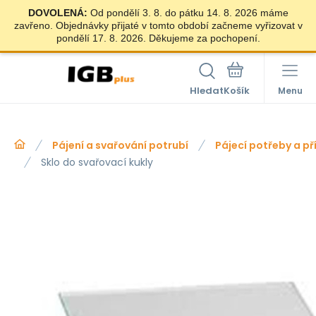
DOVOLENÁ:
Od pondělí 3. 8. do pátku 14. 8. 2026 máme
zavřeno. Objednávky přijaté v tomto období začneme vyřizovat v
pondělí 17. 8. 2026. Děkujeme za pochopení.
Hledat
Menu
Pájení a svařování potrubí
Pájecí potřeby a p
Sklo do svařovací kukly