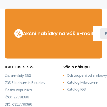
%
Akční nabídky na váš e-mail
P
IGB PLUS s. r. o.
Vše o nákupu
Odstoupení od smlouvy
Čs. armády 360
Katalog Milwaukee
735 51 Bohumín 5 Pudlov
Katalog IGB
Česká Republika
IČO: 27791386
DIČ: CZ27791386