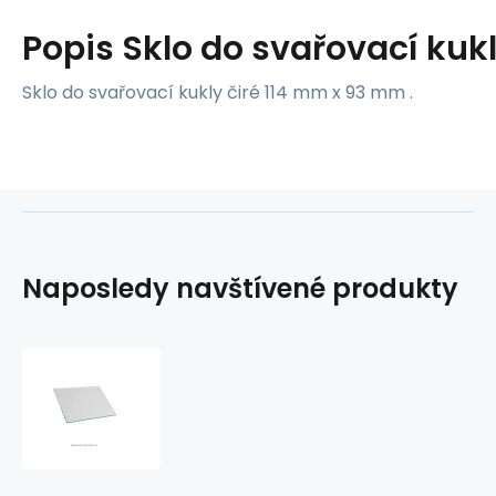
Popis
Sklo do svařovací kuk
Sklo do svařovací kukly čiré 114 mm x 93 mm .
Naposledy navštívené produkty
Sklo
do
svařovací
kukly