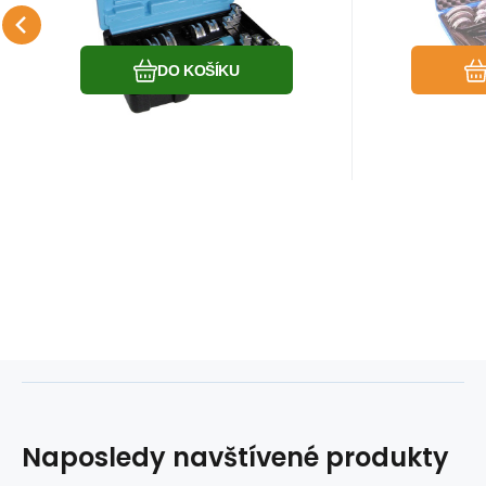
Oblíbený
Porovnat
DO KOŠÍKU
Naposledy navštívené produkty