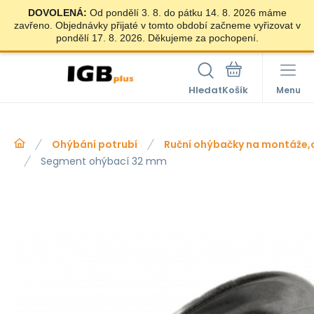
DOVOLENÁ:
Od pondělí 3. 8. do pátku 14. 8. 2026 máme
zavřeno. Objednávky přijaté v tomto období začneme vyřizovat v
pondělí 17. 8. 2026. Děkujeme za pochopení.
Hledat
Menu
Ohýbání potrubí
Ruční ohýbačky na montáže,o
Segment ohýbací 32 mm