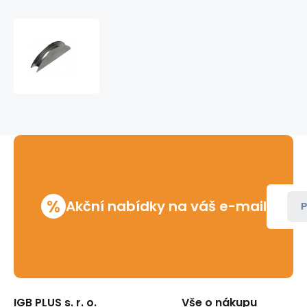
Segment
ohýbací
32
mm
%
Akční nabídky na váš e-mail
P
IGB PLUS s. r. o.
Vše o nákupu