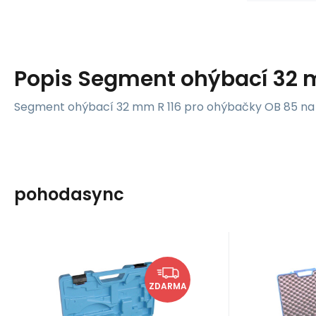
Popis
Segment ohýbací 32
Segment ohýbací 32 mm R 116 pro ohýbačky OB 85 na 
pohodasync
Kód:
638470
K
Skladem
Sklade
c.b.c.
c.b.c.
12 584
Kč
1
Ohýbačka
Ohý
ZDARMA
hydraulická OB 85 S
hydrau
Ohýbačka hydraulická OSB
Ohýbačka
set 6
85 .
OSB 85S s