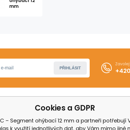
ohýbací 12
mm
Zavole
PŘIHLÁSIT
+420
Cookies a GDPR
ákupu
Další informace
ení od smlouvy
Obchodní podmínky
C – Segment ohýbací 12 mm a partneři potřebují 
 Milwaukee
Odstoupení od kupní 
las k využití jednotlivých dat, aby Vám mimo jiné 