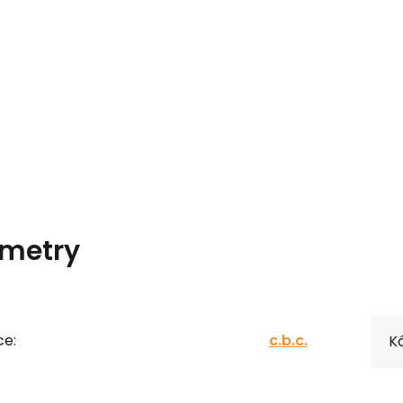
metry
ce:
c.b.c.
Kó