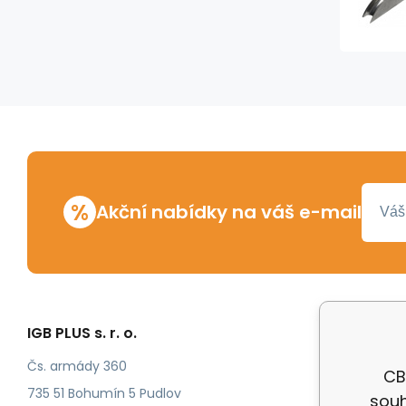
%
Akční nabídky na váš e-mail
IGB PLUS s. r. o.
Vše o n
Odstoup
Čs. armády 360
CB
Katalog
735 51 Bohumín 5 Pudlov
souh