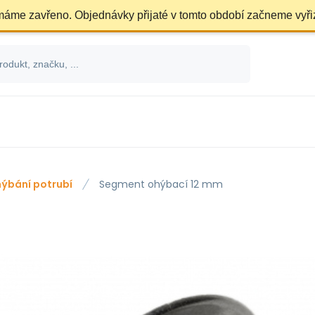
 máme zavřeno. Objednávky přijaté v tomto období začneme vyři
ýbání potrubí
Segment ohýbací 12 mm