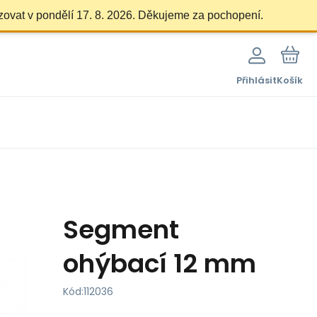
zovat v pondělí 17. 8. 2026. Děkujeme za pochopení.
Přihlásit
Košík
Segment
ohýbací 12 mm
Kód:
112036