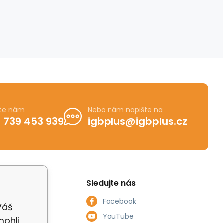
jte nám
Nebo nám napište na
 739 453 939
igbplus@igbplus.cz
Sledujte nás
Facebook
Váš
smlouvy
YouTube
mohli