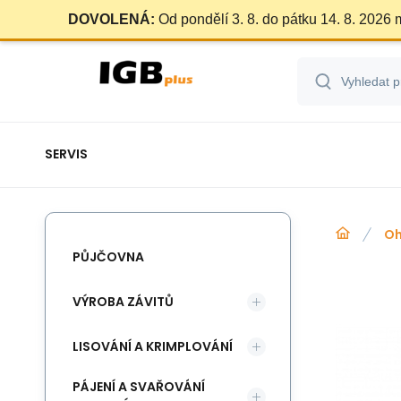
DOVOLENÁ:
Od pondělí 3. 8. do pátku 14. 8. 2026
SERVIS
Oh
PŮJČOVNA
VÝROBA ZÁVITŮ
LISOVÁNÍ A KRIMPLOVÁNÍ
PÁJENÍ A SVAŘOVÁNÍ