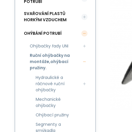
POTRUBÍ
SVAŘOVÁNÍ PLASTŮ
HORKÝM VZDUCHEM
OHÝBÁNÍ POTRUBÍ
Ohýbačky řady UNI
Ruční ohýbačky na
montáže,ohýbací
pružiny.
Hydraulické a
ráčnové ruční
ohýbačky
Mechanické
ohýbačky
Ohýbací pružiny
Segmenty a
smýkadla