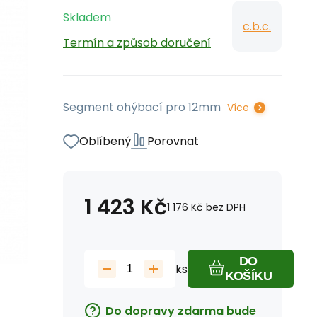
Skladem
c.b.c.
Termín a způsob doručení
Segment ohýbací pro 12mm
Více
Oblíbený
Porovnat
1 423
Kč
1 176
Kč
bez DPH
DO
ks
KOŠÍKU
Do dopravy zdarma bude