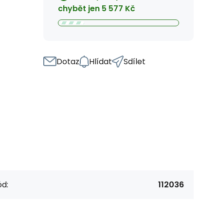
chybět jen
5 577
Kč
Dotaz
Hlídat
Sdílet
d:
112036