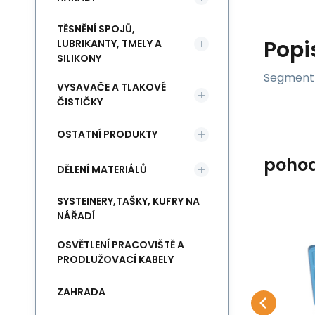
TĚSNĚNÍ SPOJŮ,
Popi
LUBRIKANTY, TMELY A
SILIKONY
Segment 
VYSAVAČE A TLAKOVÉ
ČISTIČKY
OSTATNÍ PRODUKTY
poho
DĚLENÍ MATERIÁLŮ
SYSTEINERY,TAŠKY, KUFRY NA
NÁŘADÍ
Kód:
9050055
Skladem u dodavatele
c.b.c.
c.b
OSVĚTLENÍ PRACOVIŠTĚ A
18 022
Kč
Ohýbačka CBC
A
ZDARMA
PRODLUŽOVACÍ KABELY
hydraulická OB 85S
h
Ohýbačka CBC hydraulická
Oh
Oblíbený
Porovnat
set 10-22 na nerez
DO KOŠÍKU
OSB 85S set 10-22
85 
ZAHRADA