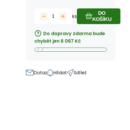
DO
ks
KOŠÍKU
Do dopravy zdarma bude
chybět jen
6 067
Kč
Dotaz
Hlídat
Sdílet