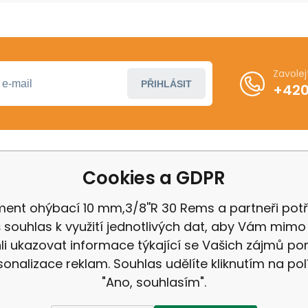
Zavole
PŘIHLÁSIT
+420
Cookies a GDPR
ákupu
Další informace
ení od smlouvy
Obchodní podmínky
ent ohýbací 10 mm,3/8''R 30 Rems a partneři potř
 Milwaukee
Odstoupení od kupní 
 souhlas k využití jednotlivých dat, aby Vám mimo 
 IGB
Reklamační řád
i ukazovat informace týkající se Vašich zájmů p
Zásady ochrany osobn
sonalizace reklam. Souhlas udělíte kliknutím na pol
"Ano, souhlasím".