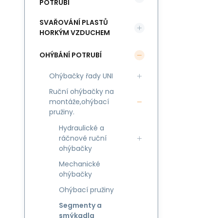
POTRUBÍ
SVAŘOVÁNÍ PLASTŮ
HORKÝM VZDUCHEM
OHÝBÁNÍ POTRUBÍ
Ohýbačky řady UNI
Ruční ohýbačky na
montáže,ohýbací
pružiny.
Hydraulické a
ráčnové ruční
ohýbačky
Mechanické
ohýbačky
Ohýbací pružiny
Segmenty a
smýkadla