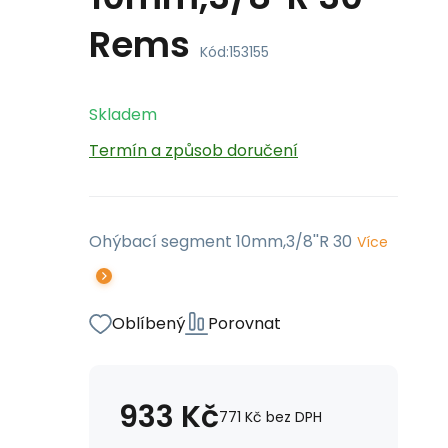
Rems
Kód:
153155
Skladem
Termín a způsob doručení
Ohýbací segment 10mm,3/8''R 30
Více
Oblíbený
Porovnat
933
Kč
771
Kč
bez DPH