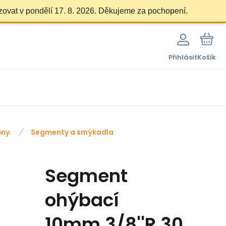
zovat v pondělí 17. 8. 2026. Děkujeme za pochopení.
Přihlásit
Košík
ny.
Segmenty a smýkadla
Segment
ohýbací
10mm,3/8''R 30