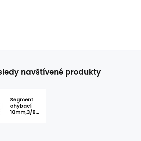
ledy navštívené produkty
Segment
ohýbací
10mm,3/8''R
30 Rems