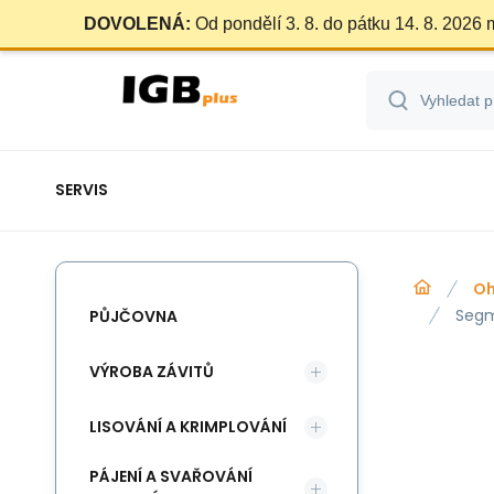
DOVOLENÁ:
Od pondělí 3. 8. do pátku 14. 8. 2026
SERVIS
Oh
Segm
PŮJČOVNA
VÝROBA ZÁVITŮ
LISOVÁNÍ A KRIMPLOVÁNÍ
PÁJENÍ A SVAŘOVÁNÍ