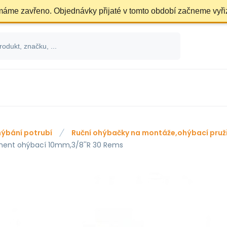
 máme zavřeno. Objednávky přijaté v tomto období začneme vyři
ýbání potrubí
Ruční ohýbačky na montáže,ohýbací pruži
ent ohýbací 10mm,3/8''R 30 Rems