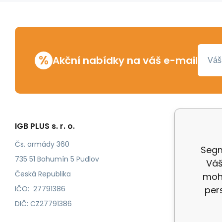
%
Akční nabídky na váš e-mail
IGB PLUS s. r. o.
Vše o n
Odstoup
Čs. armády 360
Segm
Katalog
735 51 Bohumín 5 Pudlov
Váš
Katalog
Česká Republika
mohl
IČO: 27791386
per
DIČ: CZ27791386