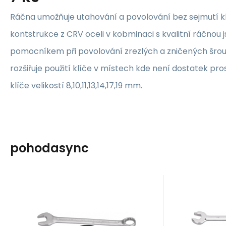
Ráčna umožňuje utahování a povolování bez sejmutí klí
kontstrukce z CRV oceli v kobminaci s kvalitní ráčnou
pomocníkem při povolování zrezlých a zničených šro
rozšiřuje použití klíče v místech kde není dostatek pr
klíče velikostí 8,10,11,13,14,17,19 mm.
pohodasync
Kód:
001200
K
Skladem
Sklade
SUPER EGO TOOLS,S.L.U.
SUPER EGO T
869
Kč
Sada klíčů
Sada k
očkoplochých
Sada klíčů očkloplochých
Sada klíč