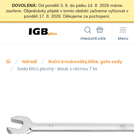
DOVOLENÁ:
Od pondělí 3. 8. do pátku 14. 8. 2026 máme
zavřeno. Objednávky přijaté v tomto období začneme vyřizovat v
pondělí 17. 8. 2026. Děkujeme za pochopení.
Hledat
Menu
Nářadí
Ruční šroubováky,klíče, gola sady
Sada klíčů plochý- kloub s ráčnou 7 ks