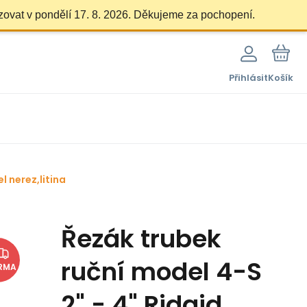
zovat v pondělí 17. 8. 2026. Děkujeme za pochopení.
Přihlásit
Košík
l nerez,litina
Řezák trubek
ruční model 4-S
RMA
2" - 4" Ridgid