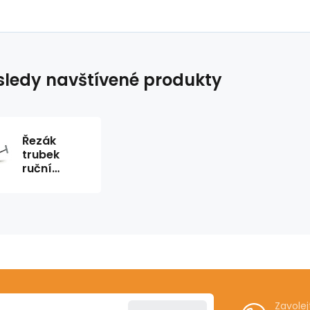
ledy navštívené produkty
Řezák
trubek
ruční
model 4-S
2" - 4"
Ridgid
Zavole