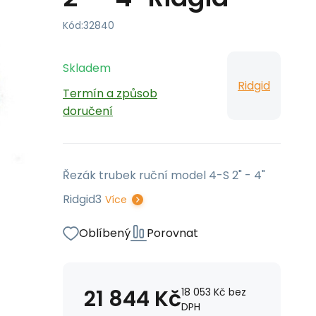
Kód:
32840
Skladem
Ridgid
Termín a způsob
doručení
Řezák trubek ruční model 4-S 2" - 4"
Ridgid3
Více
Oblíbený
Porovnat
21 844
Kč
18 053
Kč
bez
DPH