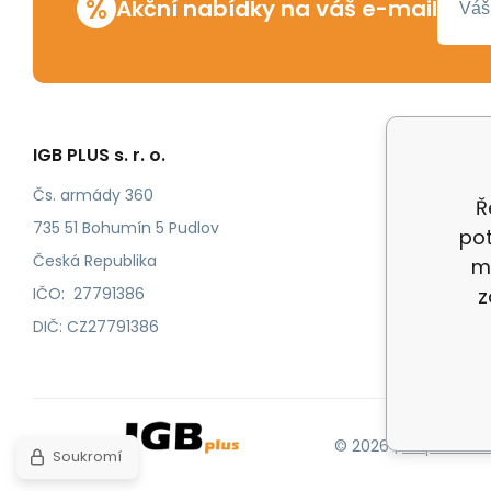
%
Akční nabídky na váš e-mail
IGB PLUS s. r. o.
Vše o n
Odstoup
Čs. armády 360
Ř
Katalog
735 51 Bohumín 5 Pudlov
pot
Katalog
Česká Republika
m
IČO: 27791386
z
DIČ: CZ27791386
© 2026 |
Mapa strán
Soukromí