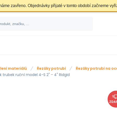
 máme zavřeno. Objednávky přijaté v tomto období začneme vyři
lení materiálů
Řezáky potrubí
Řezáky potrubí na oce
k trubek ruční model 4-S 2" - 4" Ridgid
ZDA