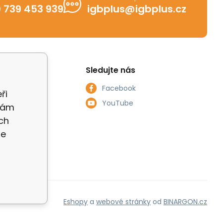
 739 453 939
igbplus@igbplus.cz
Sledujte nás
Facebook
ři
smlouvy
YouTube
 Vám
ch
ích údajů
te
Eshopy
a
webové stránky
od
BINARGON.cz