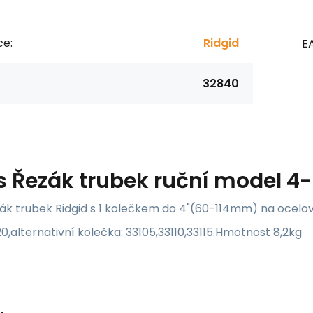
ce:
Ridgid
E
32840
s
Řezák trubek ruční model 4-S
zák trubek Ridgid s 1 kolečkem do 4"(60-114mm) na ocelo
120,alternativní kolečka: 33105,33110,33115.Hmotnost 8,2kg