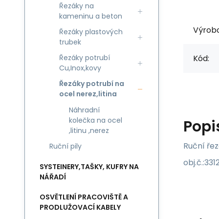
Řezáky na
kameninu a beton
Výrob
Řezáky plastových
trubek
Kód:
Řezáky potrubí
Cu,Inox,kovy
Řezáky potrubí na
ocel nerez,litina
Náhradní
kolečka na ocel
Popi
,litinu ,nerez
Ruční ře
Ruční pily
obj.č.:33
SYSTEINERY,TAŠKY, KUFRY NA
NÁŘADÍ
OSVĚTLENÍ PRACOVIŠTĚ A
PRODLUŽOVACÍ KABELY