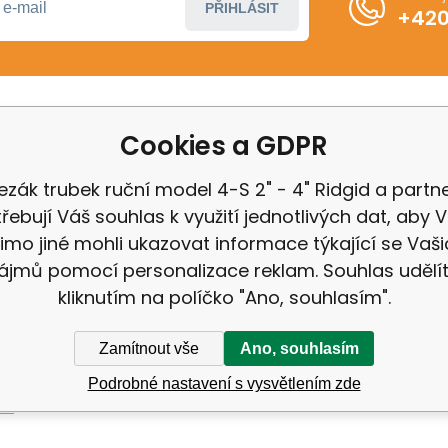
PŘIHLÁSIT
+420
Cookies a GDPR
ákupu
Další informace
ení od smlouvy
Obchodní podmínky
ezák trubek ruční model 4-S 2" - 4" Ridgid a partne
 Milwaukee
Odstoupení od kupní 
řebují Váš souhlas k využití jednotlivých dat, aby
 IGB
Reklamační řád
imo jiné mohli ukazovat informace týkající se Vaši
Zásady ochrany osobn
ájmů pomocí personalizace reklam. Souhlas udělí
kliknutím na políčko "Ano, souhlasím".
Zamítnout vše
Ano, souhlasím
Podrobné nastavení s vysvětlením zde
ek