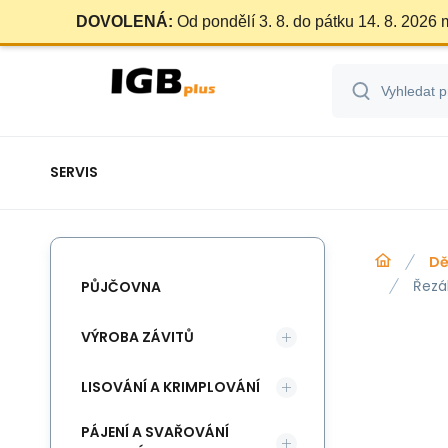
DOVOLENÁ:
Od pondělí 3. 8. do pátku 14. 8. 2026
SERVIS
Dě
Řezá
PŮJČOVNA
VÝROBA ZÁVITŮ
LISOVÁNÍ A KRIMPLOVÁNÍ
PÁJENÍ A SVAŘOVÁNÍ