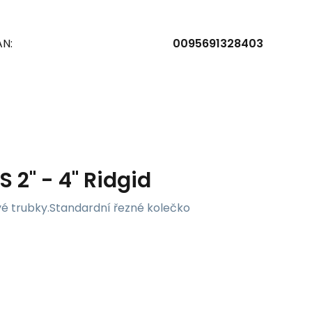
AN:
0095691328403
 2" - 4" Ridgid
vé trubky.Standardní řezné kolečko