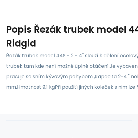
Popis
Řezák trubek model 44
Ridgid
Řezák trubek model 44S - 2 - 4" slouží k dělení ocelov
trubek tam kde není možné úplné otáčení.Je vybaven 
pracuje se sním kývavým pohybem ,Kapacita 2-4 " ne
mm.Hmotnost 9,1 kgPři použití jiných koleček s nim lze ře