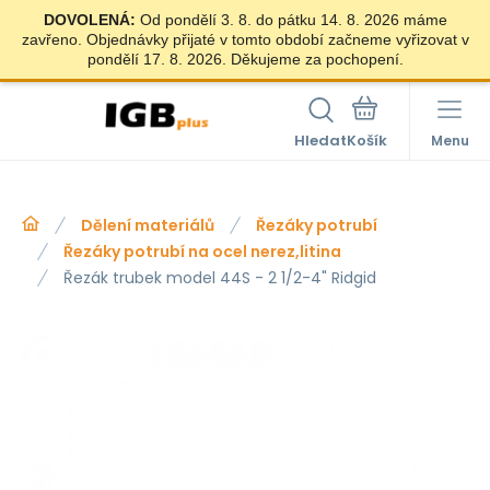
DOVOLENÁ:
Od pondělí 3. 8. do pátku 14. 8. 2026 máme
zavřeno. Objednávky přijaté v tomto období začneme vyřizovat v
pondělí 17. 8. 2026. Děkujeme za pochopení.
Hledat
Menu
Dělení materiálů
Řezáky potrubí
Řezáky potrubí na ocel nerez,litina
Řezák trubek model 44S - 2 1/2-4" Ridgid