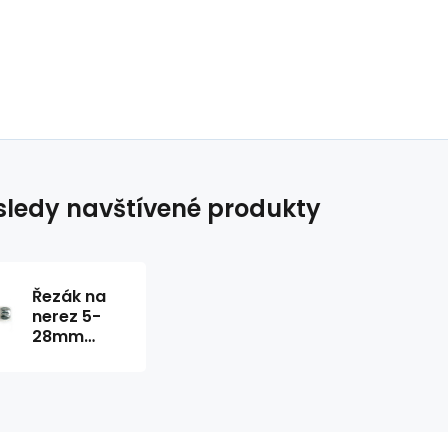
ledy navštívené produkty
Řezák na
nerez 5-
28mm
model 15 SI
Ridgid