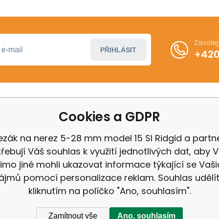
Zavole
PŘIHLÁSIT
+420
Cookies a GDPR
ákupu
Další informace
ení od smlouvy
Obchodní podmínky
ezák na nerez 5-28 mm model 15 SI Ridgid a partne
 Milwaukee
Odstoupení od kupní 
řebují Váš souhlas k využití jednotlivých dat, aby
 IGB
Reklamační řád
imo jiné mohli ukazovat informace týkající se Vaši
Zásady ochrany osobn
ájmů pomocí personalizace reklam. Souhlas udělí
kliknutím na políčko "Ano, souhlasím".
Zamítnout vše
Ano, souhlasím