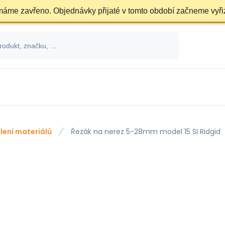
 máme zavřeno. Objednávky přijaté v tomto období začneme vyři
lení materiálů
Řezák na nerez 5-28mm model 15 SI Ridgid