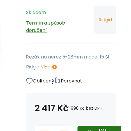
Skladem
Ridgid
Termín a způsob
doručení
Řezák na nerez 5-28mm model 15 SI
Ridgid
Více
Oblíbený
Porovnat
2 417
Kč
1 998
Kč
bez DPH
DO