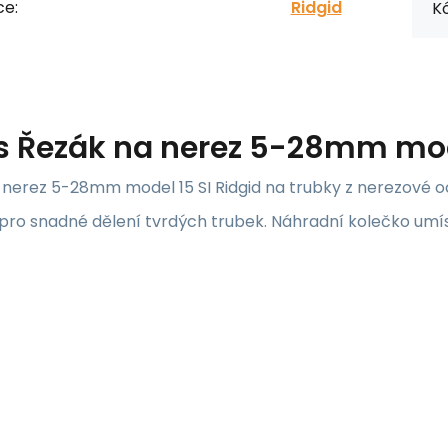
ce:
Ridgid
Kó
s
Řezák na nerez 5-28mm mode
nerez 5-28mm model 15 SI Ridgid na trubky z nerezové oc
pro snadné dělení tvrdých trubek. Náhradní kolečko umíst