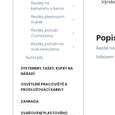
Výrob
Řezáky na
kameninu a beton
Řezáky plastových
trubek
Řezáky potrubí
Popi
Cu,Inox,kovy
Řezáky potrubí na
Řezák na 
ocel nerez,litina
ložiskem 
Ruční pily
SYSTEINERY,TAŠKY, KUFRY NA
NÁŘADÍ
OSVĚTLENÍ PRACOVIŠTĚ A
PRODLUŽOVACÍ KABELY
ZAHRADA
SVAŘOVÁNÍ PLASTOVÉHO