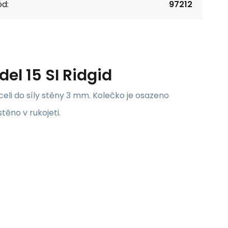
d:
97212
l 15 SI Ridgid
eli do síly stěny 3 mm. Kolečko je osazeno
ěno v rukojeti.