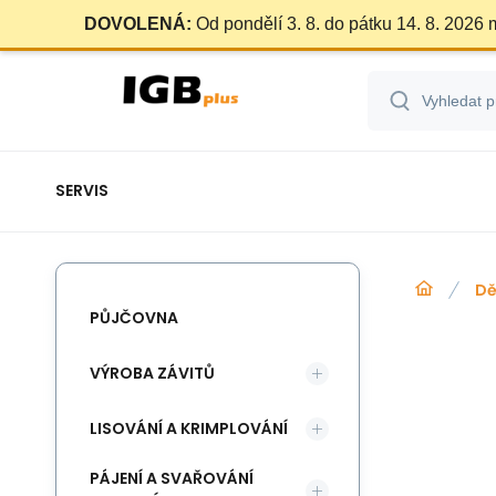
DOVOLENÁ:
Od pondělí 3. 8. do pátku 14. 8. 2026
SERVIS
Dě
PŮJČOVNA
VÝROBA ZÁVITŮ
LISOVÁNÍ A KRIMPLOVÁNÍ
PÁJENÍ A SVAŘOVÁNÍ