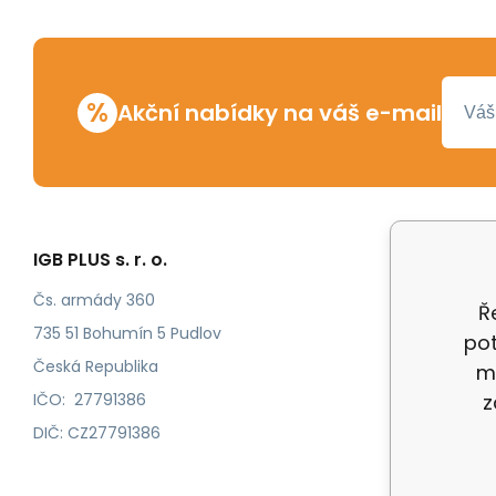
%
Akční nabídky na váš e-mail
IGB PLUS s. r. o.
Vše o n
Odstoup
Čs. armády 360
Ř
Katalog
735 51 Bohumín 5 Pudlov
pot
Katalog
Česká Republika
m
IČO: 27791386
z
DIČ: CZ27791386