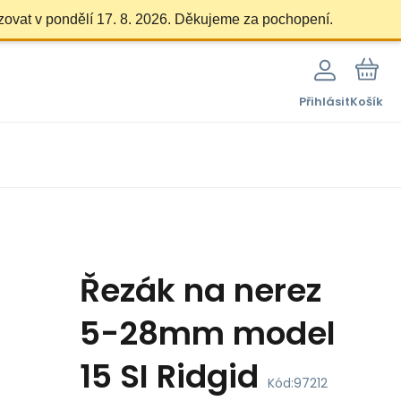
zovat v pondělí 17. 8. 2026. Děkujeme za pochopení.
Přihlásit
Košík
Řezák na nerez
5-28mm model
15 SI Ridgid
Kód:
97212