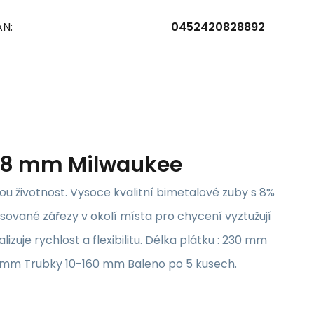
AN:
0452420828892
/1,8 mm Milwaukee
ou životnost. Vysoce kvalitní bimetalové zuby s 8%
sované zářezy v okolí místa pro chycení vyztužují
izuje rychlost a flexibilitu. Délka plátku : 230 mm
0 mm Trubky 10-160 mm Baleno po 5 kusech.