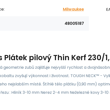
ce:
Milwaukee
E
48005187
s
Plátek pilový Thin Kerf 230
 geometrie zubů zajišťuje nejvyšší rychlost a dvojnásobn
obaltu zvyšují výkonnost i životnost. TOUGH NECK™ - Vyli
jeho nejslabším místě. Štíhlé tělo plátku (0,90 mm) optimal
 řezu : Hliník 3-10 mm Nerez 2-4 mm Neželezné kovy 3-1