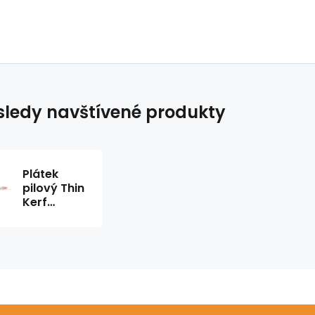
ledy navštívené produkty
Plátek
pilový Thin
Kerf
230/1,8
mm
Milwaukee