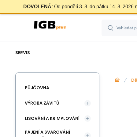
DOVOLENÁ:
Od pondělí 3. 8. do pátku 14. 8. 2026
SERVIS
Dě
PŮJČOVNA
VÝROBA ZÁVITŮ
LISOVÁNÍ A KRIMPLOVÁNÍ
PÁJENÍ A SVAŘOVÁNÍ