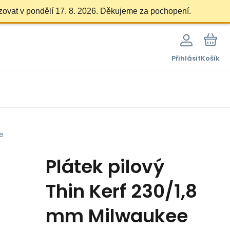
zovat v pondělí 17. 8. 2026. Děkujeme za pochopení.
Přihlásit
Košík
e
Plátek pilový
Thin Kerf 230/1,8
mm Milwaukee