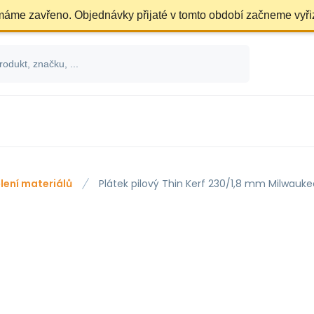
 máme zavřeno. Objednávky přijaté v tomto období začneme vyři
lení materiálů
Plátek pilový Thin Kerf 230/1,8 mm Milwauke