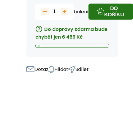
DO
balení
KOŠÍKU
Do dopravy zdarma bude
chybět jen
6 469
Kč
Dotaz
Hlídat
Sdílet