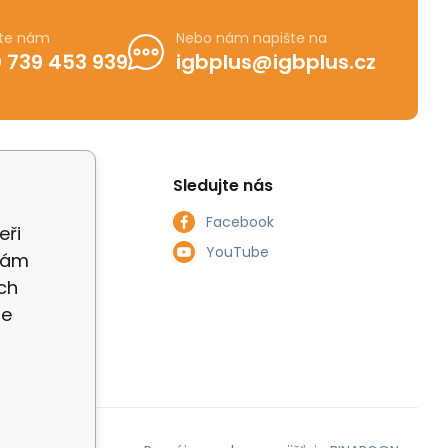
jte nám
Nebo nám napište na
 739 453 939
igbplus@igbplus.cz
Sledujte nás
Facebook
eři
smlouvy
YouTube
 Vám
ch
ích údajů
te