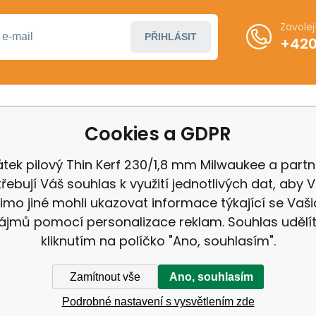
Zavole
PŘIHLÁSIT
+420
Cookies a GDPR
ákupu
Další informace
ení od smlouvy
Obchodní podmínky
átek pilový Thin Kerf 230/1,8 mm Milwaukee a partn
 Milwaukee
Odstoupení od kupní 
řebují Váš souhlas k využití jednotlivých dat, aby
 IGB
Reklamační řád
imo jiné mohli ukazovat informace týkající se Vaši
Zásady ochrany osobn
ájmů pomocí personalizace reklam. Souhlas udělí
kliknutím na políčko "Ano, souhlasím".
Zamítnout vše
Ano, souhlasím
Podrobné nastavení s vysvětlením zde