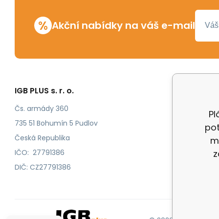
%
Akční nabídky na váš e-mail
IGB PLUS s. r. o.
Vše o n
Odstoup
Čs. armády 360
Pl
Katalog
735 51 Bohumín 5 Pudlov
pot
Katalog
Česká Republika
m
IČO: 27791386
z
DIČ: CZ27791386