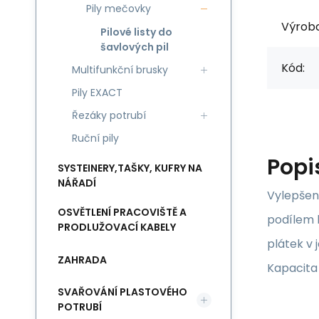
Pily mečovky
Výrob
Pilové listy do
šavlových pil
Kód:
Multifunkční brusky
Pily EXACT
Řezáky potrubí
Ruční pily
Popi
SYSTEINERY,TAŠKY, KUFRY NA
NÁŘADÍ
Vylepšená
OSVĚTLENÍ PRACOVIŠTĚ A
podílem k
PRODLUŽOVACÍ KABELY
plátek v 
ZAHRADA
Kapacita
SVAŘOVÁNÍ PLASTOVÉHO
POTRUBÍ